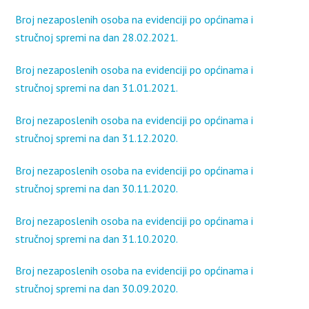
Broj nezaposlenih osoba na evidenciji po općinama i
stručnoj spremi na dan 28.02.2021.
Broj nezaposlenih osoba na evidenciji po općinama i
stručnoj spremi na dan 31.01.2021.
Broj nezaposlenih osoba na evidenciji po općinama i
stručnoj spremi na dan 31.12.2020.
Broj nezaposlenih osoba na evidenciji po općinama i
stručnoj spremi na dan 30.11.2020.
Broj nezaposlenih osoba na evidenciji po općinama i
stručnoj spremi na dan 31.10.2020.
Broj nezaposlenih osoba na evidenciji po općinama i
stručnoj spremi na dan 30.09.2020.