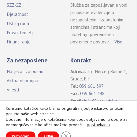
SZZ-ŽZH
Služba za zapošljavanje vodi
propisane evidencije o
Djelatnost
nezaposlenim i zaposlenim
Ustroj rada
strancima i strancima koji
Pravni temelji
obavljaju privremene i
povremene poslove …
Više
Financiranje
Za nezaposlene
Kontakt
Natječaji za posao
Adresa:
Trg Herceg Bosne 1,
Grude, BiH
Aktualni programi
Tel:
039 661 397
Vijesti
Fax:
039 661 398
Email:
info@szz-zzh.ba
Koristimo kolačiće kako bismo osigurali najbolje iskustvo prilikom
posjete naše web stranice.
Dodatne informacije o kolačićima koje upotrebljavamo ili opcije za
postavkama
.
onemogućavanje kolačića možete pronaći u
Sva prava pridržana Služba za zapošljavanje ŽZH ©2021
Back
To
CLOSE GDPR COOKIE BANNER
Prihvaćam
Odbij