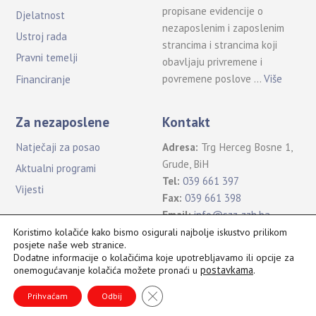
propisane evidencije o
Djelatnost
nezaposlenim i zaposlenim
Ustroj rada
strancima i strancima koji
Pravni temelji
obavljaju privremene i
povremene poslove …
Više
Financiranje
Za nezaposlene
Kontakt
Natječaji za posao
Adresa:
Trg Herceg Bosne 1,
Grude, BiH
Aktualni programi
Tel:
039 661 397
Vijesti
Fax:
039 661 398
Email:
info@szz-zzh.ba
Koristimo kolačiće kako bismo osigurali najbolje iskustvo prilikom
posjete naše web stranice.
Dodatne informacije o kolačićima koje upotrebljavamo ili opcije za
postavkama
.
onemogućavanje kolačića možete pronaći u
Sva prava pridržana Služba za zapošljavanje ŽZH ©2021
Back
To
CLOSE GDPR COOKIE BANNER
Prihvaćam
Odbij
Top