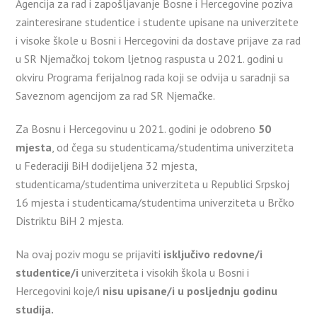
Agencija za rad i zapošljavanje Bosne i Hercegovine poziva
zainteresirane studentice i studente upisane na univerzitete
i visoke škole u Bosni i Hercegovini da dostave prijave za rad
u SR Njemačkoj tokom ljetnog raspusta u 2021. godini u
okviru Programa ferijalnog rada koji se odvija u saradnji sa
Saveznom agencijom za rad SR Njemačke.
Za Bosnu i Hercegovinu u 2021. godini je odobreno
50
mjesta
, od čega su studenticama/studentima univerziteta
u Federaciji BiH dodijeljena 32 mjesta,
studenticama/studentima univerziteta u Republici Srpskoj
16 mjesta i studenticama/studentima univerziteta u Brčko
Distriktu BiH 2 mjesta.
Na ovaj poziv mogu se prijaviti
isključivo redovne/i
studentice/i
univerziteta i visokih škola u Bosni i
Hercegovini koje/i
nisu upisane/i u posljednju godinu
studija.