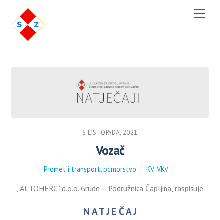
M
e
n
u
6 LISTOPADA, 2021
Vozač
Promet i transport, pomorstvo
KV
,
VKV
„AUTOHERC“ d.o.o. Grude – Podružnica Čapljina, raspisuje
N A T J E Č A J