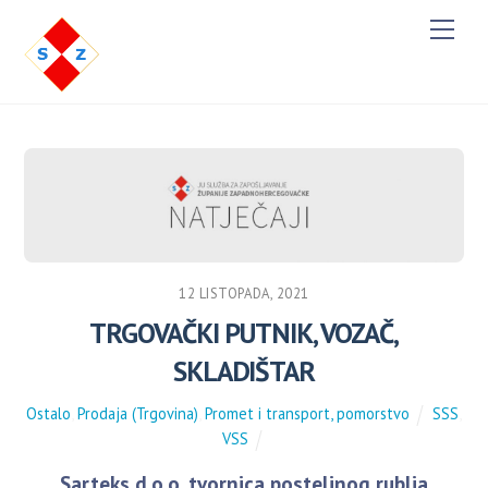
M
e
n
u
12 LISTOPADA, 2021
TRGOVAČKI PUTNIK, VOZAČ,
SKLADIŠTAR
Ostalo
,
Prodaja (Trgovina)
,
Promet i transport, pomorstvo
SSS
,
VSS
Sarteks d.o.o. tvornica posteljnog rublja