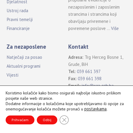
Djelatnost
nezaposlenim i zaposlenim
Ustroj rada
strancima i strancima koji
Pravni temelji
obavljaju privremene i
povremene poslove …
Više
Financiranje
Za nezaposlene
Kontakt
Natječaji za posao
Adresa:
Trg Herceg Bosne 1,
Grude, BiH
Aktualni programi
Tel:
039 661 397
Vijesti
Fax:
039 661 398
Email:
info@szz-zzh.ba
Koristimo kolačiće kako bismo osigurali najbolje iskustvo prilikom
posjete naše web stranice.
Dodatne informacije o kolačićima koje upotrebljavamo ili opcije za
postavkama
.
onemogućavanje kolačića možete pronaći u
Sva prava pridržana Služba za zapošljavanje ŽZH ©2021
B
CLOSE GDPR COOKIE BANNER
a
Prihvaćam
Odbij
c
k