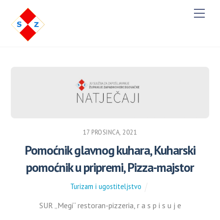
M
e
n
u
17 PROSINCA, 2021
Pomoćnik glavnog kuhara, Kuharski
pomoćnik u pripremi, Pizza-majstor
Turizam i ugostiteljstvo
SUR „Megi“ restoran-pizzeria, r a s p i s u j e