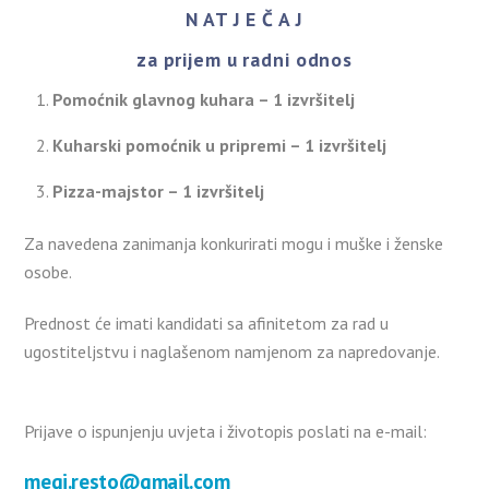
N AT J E Č A J
za prijem u radni odnos
Pomoćnik glavnog kuhara – 1 izvršitelj
Kuharski pomoćnik u pripremi – 1 izvršitelj
Pizza-majstor – 1 izvršitelj
Za navedena zanimanja konkurirati mogu i muške i ženske
osobe.
Prednost će imati kandidati sa afinitetom za rad u
ugostiteljstvu i naglašenom namjenom za napredovanje.
Prijave o ispunjenju uvjeta i životopis poslati na e-mail:
megi.resto@gmail.com