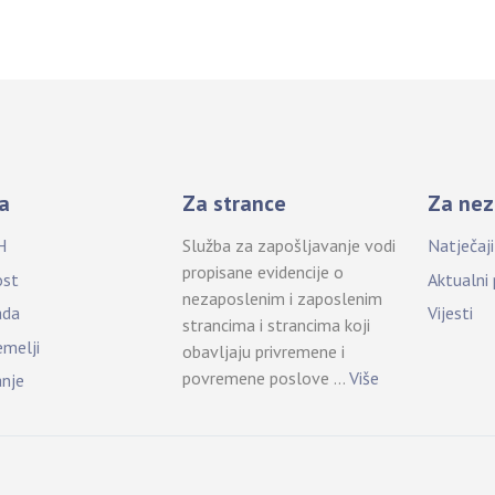
a
Za strance
Za nez
H
Služba za zapošljavanje vodi
Natječaj
propisane evidencije o
ost
Aktualni
nezaposlenim i zaposlenim
ada
Vijesti
strancima i strancima koji
emelji
obavljaju privremene i
povremene poslove …
Više
anje