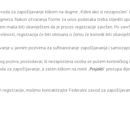
voda za zapošljavanje klikom na dugme „Klikni ako si nezaposlen“ i
ugmeta. Nakon otvaranja forme za unos podataka treba slijediti up
m maila biti obaviješteni da je proces registracije završen. Po zavr
lnosti, registracija će biti obrisana o čemu će korisnik biti obavij
ovanje u javnim pozivima za sufinanciranje zapošljavanja i samozapo
nog poziva, poslodavac ili nezaposlena osoba se putem korisničkog i
voda za zapošljavanje, a zatim klikom na meni „
Projekti
“ pristupa di
om registracije, molimo kontaktirajte Federalni zavod za zapošljav