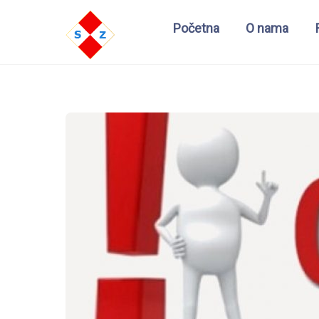
Početna
O nama