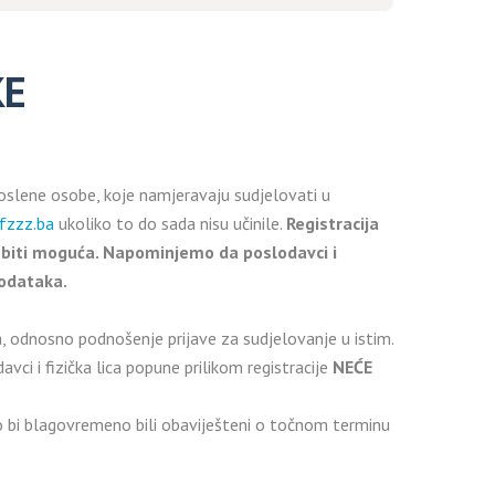
KE
poslene osobe, koje namjeravaju sudjelovati u
fzzz.ba
ukoliko to do sada nisu učinile.
Registracija
će biti moguća. Napominjemo da poslodavci i
 podataka.
, odnosno podnošenje prijave za sudjelovanje u istim.
ci i fizička lica popune prilikom registracije
NEĆE
o bi blagovremeno bili obaviješteni o točnom terminu