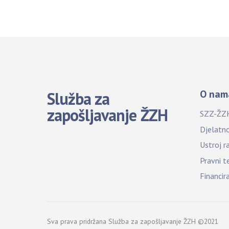
O nam
Služba za
zapošljavanje ŽZH
SZZ-ŽZ
Djelatn
Ustroj r
Pravni t
Financir
Sva prava pridržana Služba za zapošljavanje ŽZH ©2021