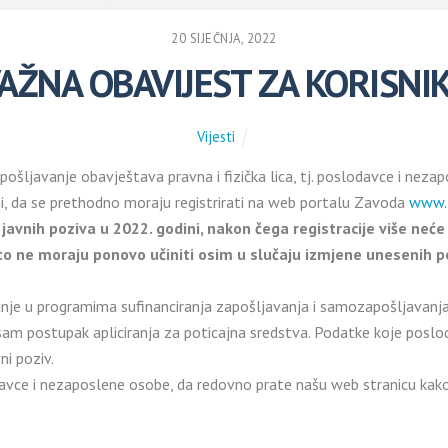
20 SIJEČNJA, 2022
AŽNA OBAVIJEST ZA KORISNI
Vijesti
pošljavanje obavještava pravna i fizička lica, tj. poslodavce i neza
i, da se prethodno moraju registrirati na web portalu Zavoda
www.
javnih poziva u 2022. godini, nakon čega registracije više ne
 to ne moraju ponovo učiniti osim u slučaju izmjene unesenih
anje u programima sufinanciranja zapošljavanja i samozapošljavanja
am postupak apliciranja za poticajna sredstva. Podatke koje poslodav
ni poziv.
davce i nezaposlene osobe, da redovno prate našu web stranicu kak