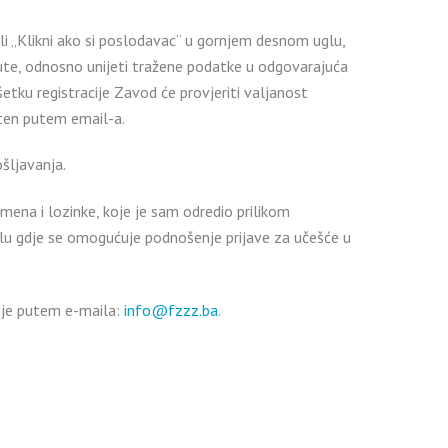
li „Klikni ako si poslodavac“ u gornjem desnom uglu,
ute, odnosno unijeti tražene podatke u odgovarajuća
šetku registracije Zavod će provjeriti valjanost
ešten putem email-a.
šljavanja.
mena i lozinke, koje je sam odredio prilikom
jelu gdje se omogućuje podnošenje prijave za učešće u
anje putem e-maila:
info@fzzz.ba
.