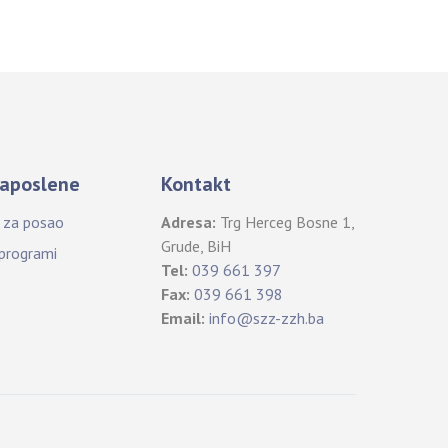
aposlene
Kontakt
i za posao
Adresa:
Trg Herceg Bosne 1,
Grude, BiH
 programi
Tel:
039 661 397
Fax:
039 661 398
Email:
info@szz-zzh.ba