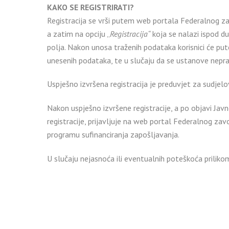
KAKO SE REGISTRIRATI?
Registracija se vrši putem web portala Federalnog za
a zatim na opciju „
Registracija“
koja se nalazi ispod d
polja. Nakon unosa traženih podataka korisnici će pute
unesenih podataka, te u slučaju da se ustanove nepravi
Uspješno izvršena registracija je preduvjet za sudjel
Nakon uspješno izvršene registracije, a po objavi Jav
registracije, prijavljuje na web portal Federalnog za
programu sufinanciranja zapošljavanja.
U slučaju nejasnoća ili eventualnih poteškoća prilik