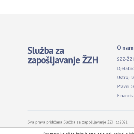
O nam
Služba za
zapošljavanje ŽZH
SZZ-ŽZ
Djelatn
Ustroj r
Pravni t
Financir
Sva prava pridržana Služba za zapošljavanje ŽZH ©2021