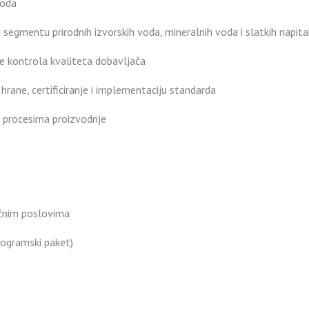
voda
 segmentu prirodnih izvorskih voda, mineralnih voda i slatkih napit
e kontrola kvaliteta dobavljača
rane, certificiranje i implementaciju standarda
u procesima proizvodnje
ičnim poslovima
rogramski paket)