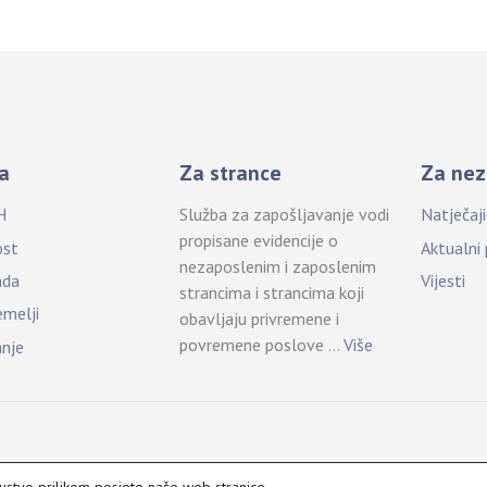
a
Za strance
Za nez
H
Služba za zapošljavanje vodi
Natječaj
propisane evidencije o
ost
Aktualni
nezaposlenim i zaposlenim
ada
Vijesti
strancima i strancima koji
emelji
obavljaju privremene i
povremene poslove …
Više
anje