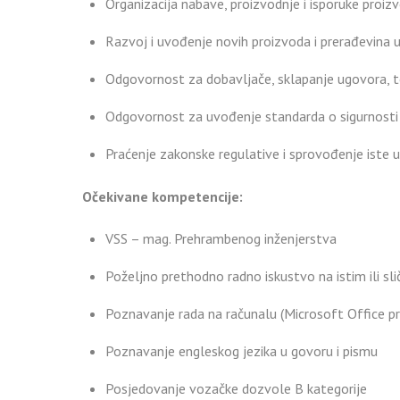
Organizacija nabave, proizvodnje i isporuke proiz
Razvoj i uvođenje novih proizvoda i prerađevina u
Odgovornost za dobavljače, sklapanje ugovora, t
Odgovornost za uvođenje standarda o sigurnosti h
Praćenje zakonske regulative i sprovođenje iste 
Očekivane kompetencije:
VSS – mag. Prehrambenog inženjerstva
Poželjno prethodno radno iskustvo na istim ili sl
Poznavanje rada na računalu (Microsoft Office p
Poznavanje engleskog jezika u govoru i pismu
Posjedovanje vozačke dozvole B kategorije