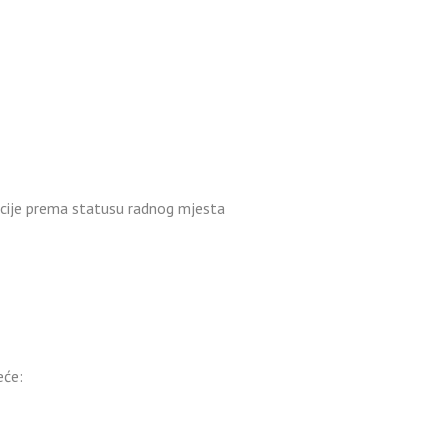
icije prema statusu radnog mjesta
eće: