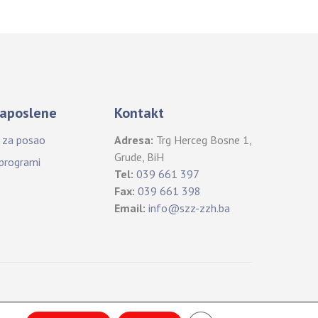
aposlene
Kontakt
i za posao
Adresa:
Trg Herceg Bosne 1,
Grude, BiH
 programi
Tel:
039 661 397
Fax:
039 661 398
Email:
info@szz-zzh.ba
B