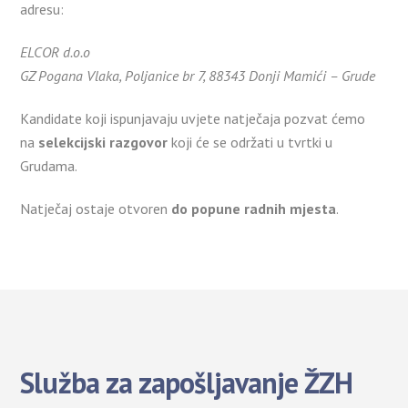
adresu:
ELCOR d.o.o
GZ Pogana Vlaka, Poljanice br 7, 88343 Donji Mamići – Grude
Kandidate koji ispunjavaju uvjete natječaja pozvat ćemo
na
selekcijski razgovor
koji će se održati u tvrtki u
Grudama.
Natječaj ostaje otvoren
do popune radnih mjesta
.
Služba za zapošljavanje ŽZH