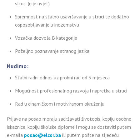
struci (nije uvjet)
Spremnost na stalno usavršavanje u struci te dodatno
osposobljavanje u inozemstvu
Vozačka dozvola B kategorije
Poželjno poznavanje stranog jezika
Nudimo:
Stalni radni odnos uz probni rad od 3 mjeseca
Mogućnost profesionalnog razvoja i napretka u struci
Rad u dinamičkom i motiviranom okruženju
Prijave na posao moraju sadržavati životopis, kopiju osobne
iskaznice, kopiju školske diplome i mogu se dostaviti putem
e-maila
posao@elcor.ba
ili putem pošte na sljedeću