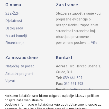
O nama
Za strance
SZZ-ŽZH
Služba za zapošljavanje vodi
propisane evidencije o
Djelatnost
nezaposlenim i zaposlenim
Ustroj rada
strancima i strancima koji
Pravni temelji
obavljaju privremene i
povremene poslove …
Više
Financiranje
Za nezaposlene
Kontakt
Natječaji za posao
Adresa:
Trg Herceg Bosne 1,
Grude, BiH
Aktualni programi
Tel:
039 661 397
Vijesti
Fax:
039 661 398
Email:
info@szz-zzh.ba
Koristimo kolačiće kako bismo osigurali najbolje iskustvo prilikom
posjete naše web stranice.
Dodatne informacije o kolačićima koje upotrebljavamo ili opcije za
postavkama
.
onemogućavanje kolačića možete pronaći u