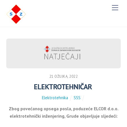
M
e
n
u
21 OŽUJKA, 2022
ELEKTROTEHNIČAR
Elektrotehnika
SSS
Zbog povećanog opsega posla, poduzeće ELCOR d.o.o.
elektrotehnički inženjering, Grude objavljuje sljedeći: