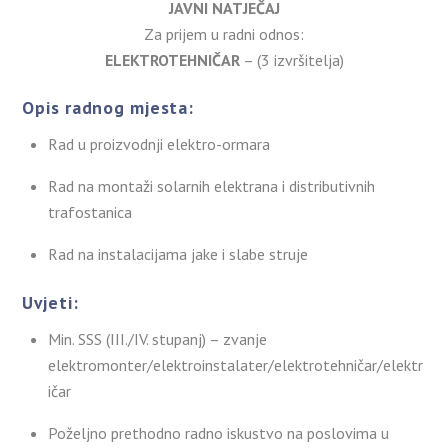
JAVNI NATJEČAJ
Za prijem u radni odnos:
ELEKTROTEHNIČAR
– (3 izvršitelja)
Opis radnog mjesta:
Rad u proizvodnji elektro-ormara
Rad na montaži solarnih elektrana i distributivnih
trafostanica
Rad na instalacijama jake i slabe struje
Uvjeti:
Min. SSS (III./IV. stupanj) – zvanje
elektromonter/elektroinstalater/elektrotehničar/elektr
ičar
Poželjno prethodno radno iskustvo na poslovima u