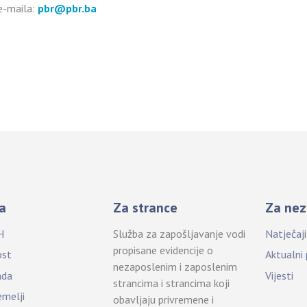
 e-maila:
pbr@pbr.ba
a
Za strance
Za nez
H
Služba za zapošljavanje vodi
Natječaj
propisane evidencije o
ost
Aktualni
nezaposlenim i zaposlenim
ada
Vijesti
strancima i strancima koji
emelji
obavljaju privremene i