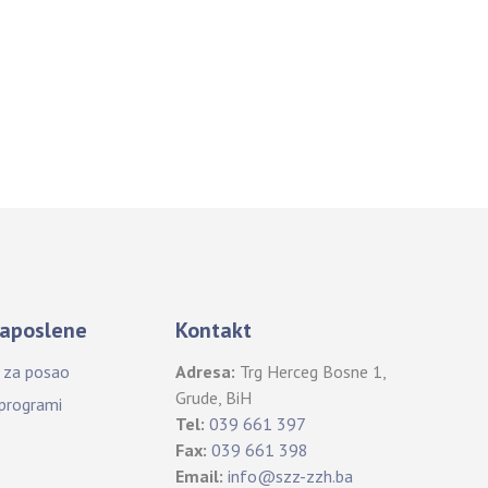
aposlene
Kontakt
i za posao
Adresa:
Trg Herceg Bosne 1,
Grude, BiH
 programi
Tel:
039 661 397
Fax:
039 661 398
Email:
info@szz-zzh.ba