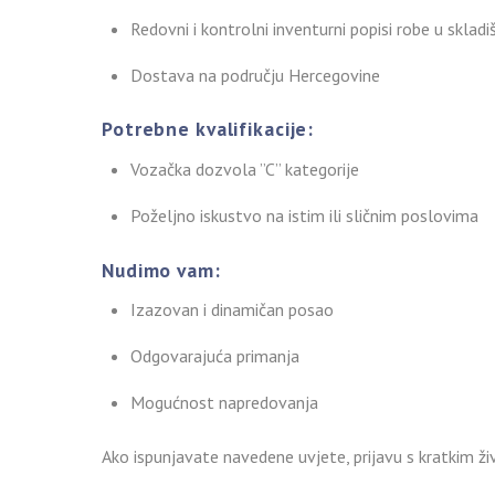
Redovni i kontrolni inventurni popisi robe u skladi
Dostava na području Hercegovine
Potrebne kvalifikacije:
Vozačka dozvola ”C” kategorije
Poželjno iskustvo na istim ili sličnim poslovima
Nudimo vam:
Izazovan i dinamičan posao
Odgovarajuća primanja
Mogućnost napredovanja
Ako ispunjavate navedene uvjete, prijavu s kratkim ž