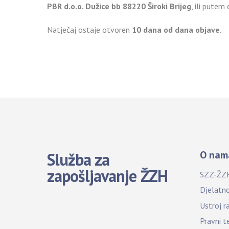
PBR d.o.o. Dužice bb 88220 Široki Brijeg
, ili putem
Natječaj ostaje otvoren
10 dana od dana objave
.
O nam
Služba za
zapošljavanje ŽZH
SZZ-ŽZ
Djelatn
Ustroj r
Pravni t