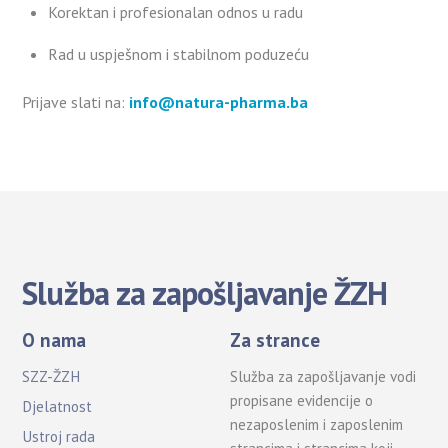
Korektan i profesionalan odnos u radu
Rad u uspješnom i stabilnom poduzeću
Prijave slati na:
info@natura-pharma.ba
Služba za zapošljavanje ŽZH
O nama
Za strance
SZZ-ŽZH
Služba za zapošljavanje vodi
propisane evidencije o
Djelatnost
nezaposlenim i zaposlenim
Ustroj rada