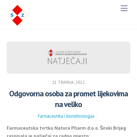
M
e
n
u
21 TRAVNJA, 2022
Odgovorna osoba za promet lijekovima
na veliko
Farmaceutika i biotehnologija
Farmaceutska tvrtka Natura Pharm d.o.o. Široki Brijeg
raspisala je natječaj za radno mjesto: