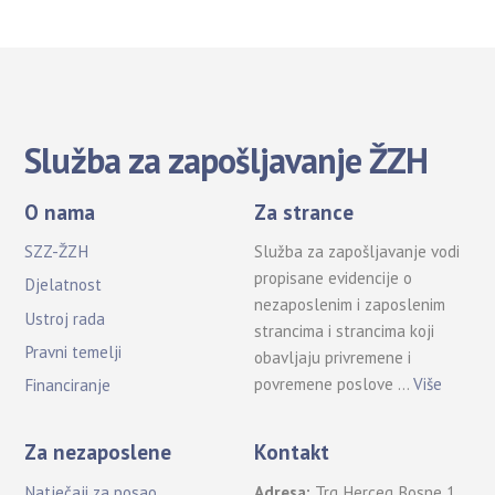
Služba za zapošljavanje ŽZH
O nama
Za strance
SZZ-ŽZH
Služba za zapošljavanje vodi
propisane evidencije o
Djelatnost
nezaposlenim i zaposlenim
Ustroj rada
strancima i strancima koji
Pravni temelji
obavljaju privremene i
povremene poslove …
Više
Financiranje
Za nezaposlene
Kontakt
Natječaji za posao
Adresa:
Trg Herceg Bosne 1,