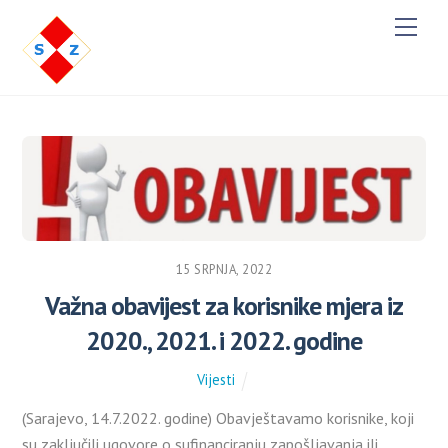
M
e
n
u
15 SRPNJA, 2022
Važna obavijest za korisnike mjera iz
2020., 2021. i 2022. godine
Vijesti
(Sarajevo, 14.7.2022. godine) Obavještavamo korisnike, koji
su zaključili ugovore o sufinanciranju zapošljavanja ili