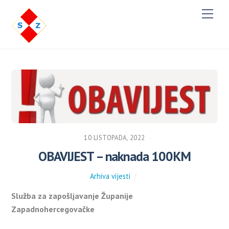
M
e
n
u
10 LISTOPADA, 2022
OBAVIJEST – naknada 100KM
Arhiva vijesti
Služba za zapošljavanje Županije
Zapadnohercegovačke