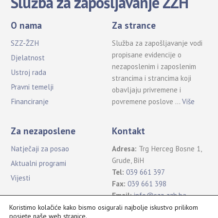
Služba za zapošljavanje ŽZH
O nama
Za strance
SZZ-ŽZH
Služba za zapošljavanje vodi
propisane evidencije o
Djelatnost
nezaposlenim i zaposlenim
Ustroj rada
strancima i strancima koji
Pravni temelji
obavljaju privremene i
povremene poslove …
Više
Financiranje
Za nezaposlene
Kontakt
Natječaji za posao
Adresa:
Trg Herceg Bosne 1,
Grude, BiH
Aktualni programi
Tel:
039 661 397
Vijesti
Fax:
039 661 398
Email:
info@szz-zzh.ba
Koristimo kolačiće kako bismo osigurali najbolje iskustvo prilikom
posjete naše web stranice.