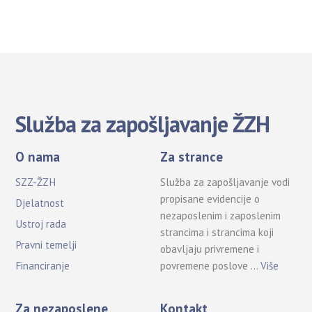
Služba za zapošljavanje ŽZH
O nama
Za strance
SZZ-ŽZH
Služba za zapošljavanje vodi
propisane evidencije o
Djelatnost
nezaposlenim i zaposlenim
Ustroj rada
strancima i strancima koji
Pravni temelji
obavljaju privremene i
povremene poslove …
Više
Financiranje
Za nezaposlene
Kontakt