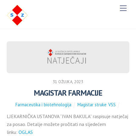
M
e
n
u
31 OŽUJKA, 2023
MAGISTAR FARMACIJE
Farmaceutika i biotehnologija
Magistar struke
,
VSS
LJEKARNIČKA USTANOVA “IVAN BAKULA” raspisuje natječaj
za posao. Detalje možete pročitati na sljedećem
linku:
OGLAS