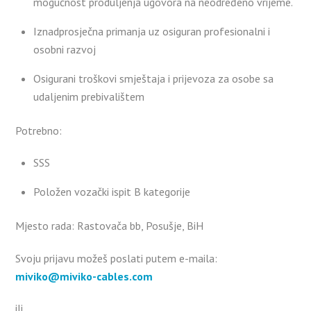
mogućnost produljenja ugovora na neodređeno vrijeme.
Iznadprosječna primanja uz osiguran profesionalni i
osobni razvoj
Osigurani troškovi smještaja i prijevoza za osobe sa
udaljenim prebivalištem
Potrebno:
SSS
Položen vozački ispit B kategorije
Mjesto rada: Rastovača bb, Posušje, BiH
Svoju prijavu možeš poslati putem e-maila:
miviko@miviko-cables.com
ili