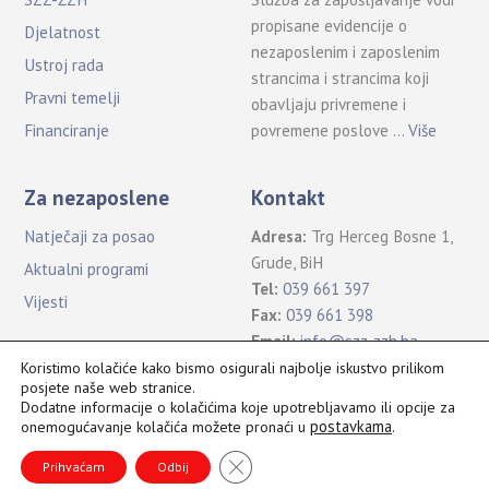
propisane evidencije o
Djelatnost
nezaposlenim i zaposlenim
Ustroj rada
strancima i strancima koji
Pravni temelji
obavljaju privremene i
povremene poslove …
Više
Financiranje
Za nezaposlene
Kontakt
Natječaji za posao
Adresa:
Trg Herceg Bosne 1,
Grude, BiH
Aktualni programi
Tel:
039 661 397
Vijesti
Fax:
039 661 398
Email:
info@szz-zzh.ba
Koristimo kolačiće kako bismo osigurali najbolje iskustvo prilikom
posjete naše web stranice.
Dodatne informacije o kolačićima koje upotrebljavamo ili opcije za
postavkama
.
onemogućavanje kolačića možete pronaći u
Sva prava pridržana Služba za zapošljavanje ŽZH ©2021
B
CLOSE GDPR COOKIE BANNER
a
Prihvaćam
Odbij
c