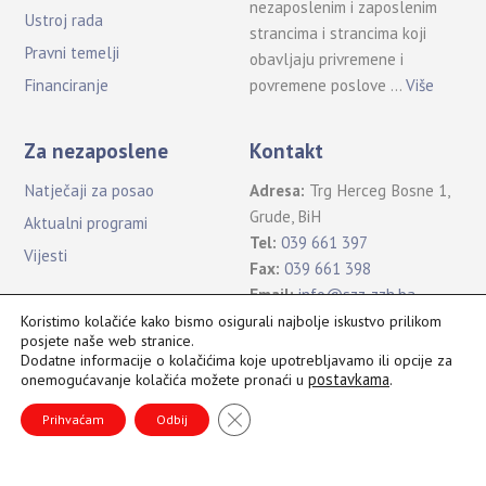
nezaposlenim i zaposlenim
Ustroj rada
strancima i strancima koji
Pravni temelji
obavljaju privremene i
povremene poslove …
Više
Financiranje
Za nezaposlene
Kontakt
Natječaji za posao
Adresa:
Trg Herceg Bosne 1,
Grude, BiH
Aktualni programi
Tel:
039 661 397
Vijesti
Fax:
039 661 398
Email:
info@szz-zzh.ba
Koristimo kolačiće kako bismo osigurali najbolje iskustvo prilikom
posjete naše web stranice.
Dodatne informacije o kolačićima koje upotrebljavamo ili opcije za
postavkama
.
onemogućavanje kolačića možete pronaći u
Sva prava pridržana Služba za zapošljavanje ŽZH ©2021
B
CLOSE GDPR COOKIE BANNER
a
Prihvaćam
Odbij
c
k
T