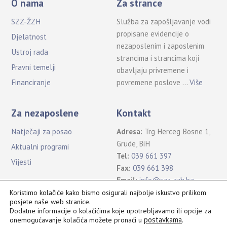
O nama
Za strance
SZZ-ŽZH
Služba za zapošljavanje vodi
propisane evidencije o
Djelatnost
nezaposlenim i zaposlenim
Ustroj rada
strancima i strancima koji
Pravni temelji
obavljaju privremene i
povremene poslove …
Više
Financiranje
Za nezaposlene
Kontakt
Natječaji za posao
Adresa:
Trg Herceg Bosne 1,
Grude, BiH
Aktualni programi
Tel:
039 661 397
Vijesti
Fax:
039 661 398
Email:
info@szz-zzh.ba
Koristimo kolačiće kako bismo osigurali najbolje iskustvo prilikom
posjete naše web stranice.
Dodatne informacije o kolačićima koje upotrebljavamo ili opcije za
postavkama
.
onemogućavanje kolačića možete pronaći u
Sva prava pridržana Služba za zapošljavanje ŽZH ©2021