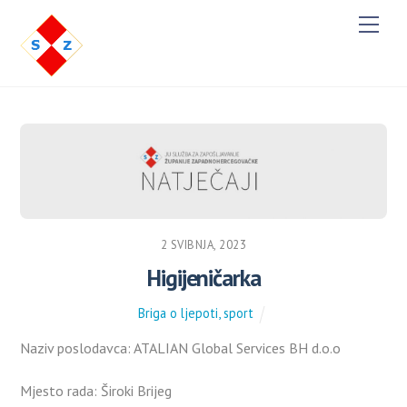
M
e
n
u
2 SVIBNJA, 2023
Higijeničarka
Briga o ljepoti, sport
Naziv poslodavca: ATALIAN Global Services BH d.o.o
Mjesto rada: Široki Brijeg