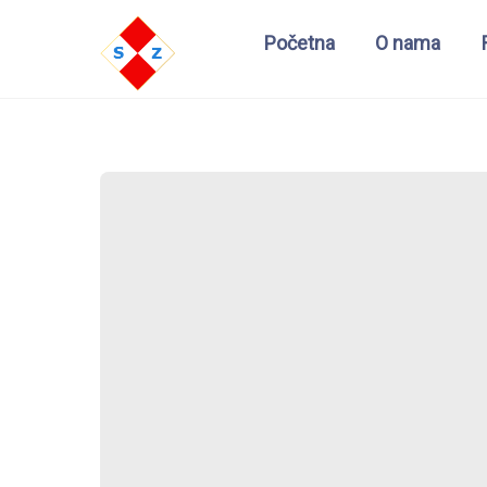
Početna
O nama