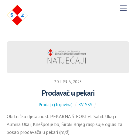
M
e
n
u
20 LIPNJA, 2023
Prodavač u pekari
Prodaja (Trgovina)
KV
,
SSS
Obrtnička djelatnost PEKARNA ŠIROKI vl. Sahit Ukaj i
Almina Ukaj, Knešpolje bb, Široki Brijeg raspisuje oglas za
posao prodavača u pekari (m/ž).