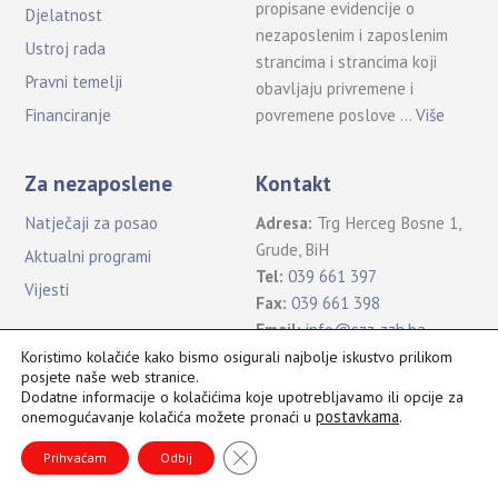
propisane evidencije o
Djelatnost
nezaposlenim i zaposlenim
Ustroj rada
strancima i strancima koji
Pravni temelji
obavljaju privremene i
povremene poslove …
Više
Financiranje
Za nezaposlene
Kontakt
Natječaji za posao
Adresa:
Trg Herceg Bosne 1,
Grude, BiH
Aktualni programi
Tel:
039 661 397
Vijesti
Fax:
039 661 398
Email:
info@szz-zzh.ba
Koristimo kolačiće kako bismo osigurali najbolje iskustvo prilikom
posjete naše web stranice.
Dodatne informacije o kolačićima koje upotrebljavamo ili opcije za
postavkama
.
onemogućavanje kolačića možete pronaći u
Sva prava pridržana Služba za zapošljavanje ŽZH ©2021
B
CLOSE GDPR COOKIE BANNER
a
Prihvaćam
Odbij
c
k