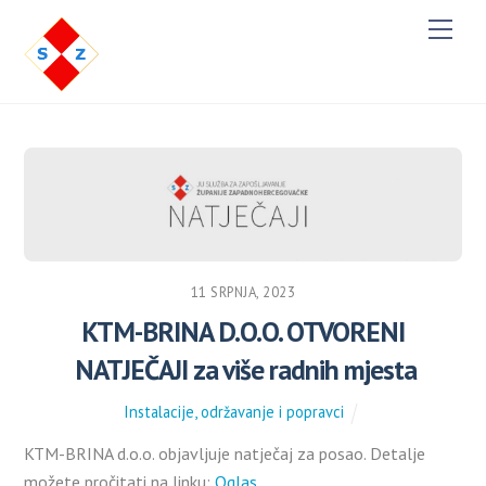
M
e
n
u
11 SRPNJA, 2023
KTM-BRINA D.O.O. OTVORENI
NATJEČAJI za više radnih mjesta
Instalacije, održavanje i popravci
KTM-BRINA d.o.o. objavljuje natječaj za posao. Detalje
možete pročitati na linku:
Oglas