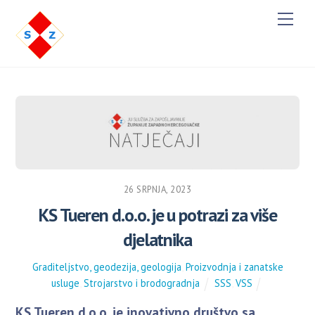
M
e
n
u
26 SRPNJA, 2023
KS Tueren d.o.o. je u potrazi za više
djelatnika
Graditeljstvo, geodezija, geologija
,
Proizvodnja i zanatske
usluge
,
Strojarstvo i brodogradnja
SSS
,
VSS
KS Tueren d.o.o. je inovativno društvo sa