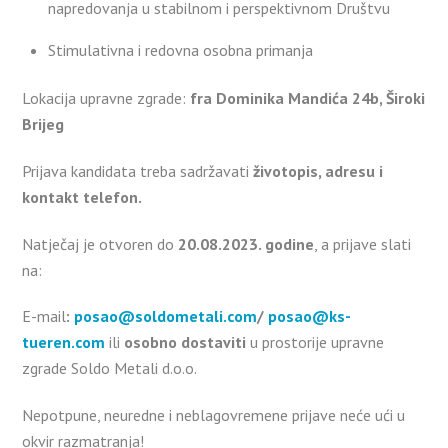
napredovanja u stabilnom i perspektivnom Društvu
Stimulativna i redovna osobna primanja
Lokacija upravne zgrade:
fra Dominika Mandića 24b, Široki
Brijeg
Prijava kandidata treba sadržavati
životopis, adresu i
kontakt telefon.
Natječaj je otvoren do
20.08.2023. godine
, a prijave slati
na:
E-mail
:
posao@soldometali.com
/
posao@ks-
tueren.com
ili
osobno dostaviti
u prostorije upravne
zgrade Soldo Metali d.o.o.
Nepotpune, neuredne i neblagovremene prijave neće ući u
okvir razmatranja!