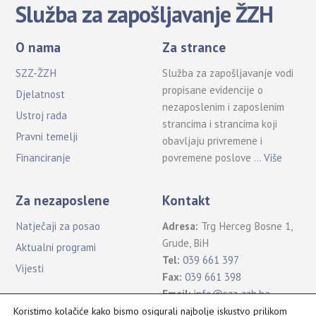
Služba za zapošljavanje ŽZH
O nama
Za strance
SZZ-ŽZH
Služba za zapošljavanje vodi
propisane evidencije o
Djelatnost
nezaposlenim i zaposlenim
Ustroj rada
strancima i strancima koji
Pravni temelji
obavljaju privremene i
povremene poslove …
Više
Financiranje
Za nezaposlene
Kontakt
Natječaji za posao
Adresa:
Trg Herceg Bosne 1,
Grude, BiH
Aktualni programi
Tel:
039 661 397
Vijesti
Fax:
039 661 398
Email:
info@szz-zzh.ba
Koristimo kolačiće kako bismo osigurali najbolje iskustvo prilikom