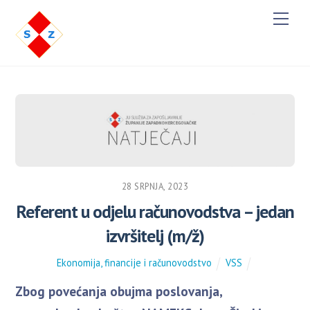
M
e
n
u
28 SRPNJA, 2023
Referent u odjelu računovodstva – jedan
izvršitelj (m/ž)
Ekonomija, financije i računovodstvo
VSS
Zbog povećanja obujma poslovanja,