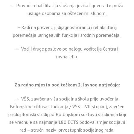
– Provodi rehabilitaciju slušanja jezika i govora te pruža
usluge osobama sa oštećenim sluhom,
– Radi na prevenciji, dijagnosticiranju i rehabilitaciji
poremećaja laringealnih funkcija i srodnih poremećaja,
– Vodi i druge poslove po nalogu voditelja Centra i
ravnatelja.
Za radno mjesto pod točkom 2. Javnog natječaja:
– VŠS, završena viša socijalna škola prije uvođenja
Bolonjskog ciklusa studiranja / VSS – VII stupanj, završen
preddiplomski studij po Bolonjskom sustavu studiranja koji
se vrednuje sa najmanje 180 ECTS bodova, smjer socijalni
rad – stručni naziv: prvostupnik socijalnog rada.