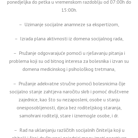
ponedjeljka do petka u vremenskom razdoblju od 07:00h do
15:00h.
– Uzimanje socijalne anamneze sa ekspertizom,
– Izrada plana aktivnosti iz domena socijalnog rada,
– Pružanje odgovarajuće pomoći u rješavanju pitanja i
problema koji su od bitnog interesa za bolesnika i izvan su
domena medicinskog i psihološkog tretmana,
– Pružanje adekvatne stručne pomoći bolesnicima čije
socijalno stanje zahtjeva naročitu skrb i pomoć društvene
zajednice, kao što su nezaposleni, osobe u stanju
onesposobljenosti, djeca bez roditeljskog staranja,
samohrani roditelji, stare i iznemogle osobe, i dr.
– Rad na uklanjanju različitih socijalnih činitelja koji u
obitelji i široj društvenoj zajednici mogu imati negativan