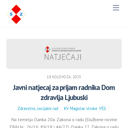
M
e
n
u
18 KOLOVOZA, 2023
Javni natjecaj za prijam radnika Dom
zdravlja Ljubuski
Zdravstvo, socijalni rad
KV
,
Magistar struke
,
VŠS
Na temelju članka 20a. Zakona o radu (Službene novine
FBiH br.: 26/16, 89/18 i 44/22), članka 22. Zakona o radu