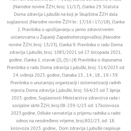
(Narodne novine ŽZH, broj: 11/17), članka 29. Statuta
Doma zdravlja Ljubuški na koji je Skupština ŽZH dala
suglasnost (Narodne novine ŽZH br.: 17/16 i 17//18), članka
2. Pravilnika o upošljavanju u javno zdravstvenim
ustanovama u Županiji Zapadnohercegovačkoj (Narodne
novine ŽZH, broj: 13/23), članka 9. Pravilnika o radu Doma
zdravlja Ljubuški, broj: 1085/2021 od 27. listopada 2021.
godine, članka 1. stavak (2), (3) i (4) Pravilnika o dopunama
Pravilnika o radu Doma zdravlja Ljubuški, broj: 514/2023 od
24. svibnja 2023. godine, članaka 13., 14., 18., 19. i 39.
Pravilnika o unutarnjoj organizaciji i sistematizaciji radnih
mjesta Doma zdravlja Ljubuški, broj: 564/23 od 7. lipnja
2023. godine, Suglasnosti Ministarstva zdravstva rada i
socijalne skrbi ŽZH, broj:08-239-1/23 od: 17.kolovoza
2023.godine, Odluke ravnatelja o prijemu radnika u radni
odnos na neodređeno vrijeme, broj:802/23, od: 18.
kolovoza 2023. godine, Dom zdravlja Ljubuški raspisuje