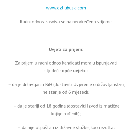
www.dzljubuski.com
Radni odnos zasniva se na neodređeno vrijeme.
Uvjeti za prijem:
Za prijem u radni odnos kandidati moraju ispunjavati
sljedeće
opće uvjete
:
– da je državljanin BiH (dostaviti Uvjerenje o državljanstvu,
ne starije od 6 mjeseci);
– da je stariji od 18 godina (dostaviti Izvod iz matične
knjige rođenih);
– da nije otpuštan iz državne službe, kao rezultat