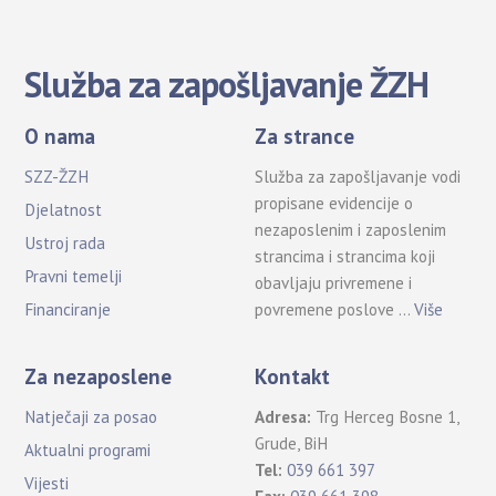
Služba za zapošljavanje ŽZH
O nama
Za strance
SZZ-ŽZH
Služba za zapošljavanje vodi
propisane evidencije o
Djelatnost
nezaposlenim i zaposlenim
Ustroj rada
strancima i strancima koji
Pravni temelji
obavljaju privremene i
povremene poslove …
Više
Financiranje
Za nezaposlene
Kontakt
Natječaji za posao
Adresa:
Trg Herceg Bosne 1,
Grude, BiH
Aktualni programi
Tel:
039 661 397
Vijesti