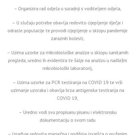
– Organizira rad odjela u suradnji s voditeljem odjela,
– U slučaju potrebe obavlja redovito cijepljenje dječje i
odrasle populacije te provodi cijepljenje u sklopu pandemije
zaraznih bolesti,
– Uzima uzorke za mikrobiološke analize u sklopu sanitarnih
pregleda, uredno ih evidentira te šalje na analizu u nadležni
mikrobiološki laboratorij,
– Uzima uzorke za PCR testiranja na COVID 19 te vrši
uzimanje uzoraka i obavlja brza antigenska testiranja na
COVID 19,
– Uredno vodi svu propisanu pisanu i elektronsku
dokumentaciju o svom radu
– Izrađuje redovita mjesečna i godišnja izvješća o pruženim