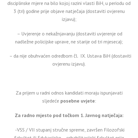
disciplinske mjere na bilo kojoj razini vlasti BiH, u periodu od
3 (tri) godine prije objave natječaja (dostaviti ovjerenu
izjavu);
– Uvjerenje o nekažnjavanju (dostaviti uvjerenje od
nadležne policijske uprave, ne starije od tri mjeseca);
– da nije obuhvaćen odredbom čl. IX. Ustava BiH (dostaviti
ovjerenu izjavu).
Za prijem u radni odnos kandidati moraju ispunjavati
sljedeće
posebne uvjete
:
Za radno mjesto pod točkom 1. Javnog natječaja:
-VSS / VII stupanj stručne spreme, završen Filozofski
fakultet ili Edukacijsko – rehabilitacijski fakultet prije