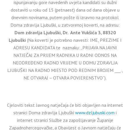
ispunjavanju gore navedenih uvjeta kandidati su dužni
dostaviti u roku od 15 (petnaest) dana od dana objave u
dnevnim novinama, putem pošte ili izravno na protokol
Doma zdravlja Ljubuški, u zatvorenoj koverti, na adresu:
Dom zdravlja Ljubuški, Dr. Ante Vukšića 3, 88320
Ljubuški
(Na koverti je potrebno navesti: IME, PREZIME I
ADRESU KANDIDATA te naznaku: „PRIJAVA NA JAVNI
NATJEČAJ ZA PRIJEM RADNIKA U RADNI ODNOS NA
NEODREĐENO RADNO VRIJEME U DOMU ZDRAVLJA
LJUBUŠKI NA RADNO MJESTO POD REDNIM BROJEM ___.,
NE OTVARAJ – OTVARA POVJERENSTVO˝).
Cjeloviti tekst Javnog natječaja će biti objavljen na internet
stranici Doma zdravlja Ljubuški
www.dzljubuski.com
i
internet stranici Službe za zapošljavanje Županije
Zapadnohercegovačke, a Obavijest o Javnom natječaju će