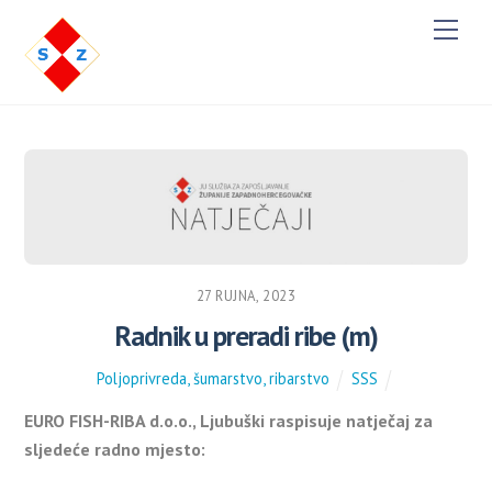
M
e
n
u
27 RUJNA, 2023
Radnik u preradi ribe (m)
Poljoprivreda, šumarstvo, ribarstvo
SSS
EURO FISH-RIBA d.o.o., Ljubuški raspisuje natječaj za
sljedeće radno mjesto: