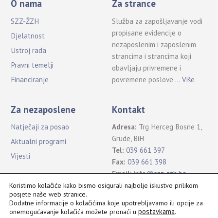
O nama
Za strance
SZZ-ŽZH
Služba za zapošljavanje vodi
propisane evidencije o
Djelatnost
nezaposlenim i zaposlenim
Ustroj rada
strancima i strancima koji
Pravni temelji
obavljaju privremene i
povremene poslove …
Više
Financiranje
Za nezaposlene
Kontakt
Natječaji za posao
Adresa:
Trg Herceg Bosne 1,
Grude, BiH
Aktualni programi
Tel:
039 661 397
Vijesti
Fax:
039 661 398
Email:
info@szz-zzh.ba
Koristimo kolačiće kako bismo osigurali najbolje iskustvo prilikom
posjete naše web stranice.
Dodatne informacije o kolačićima koje upotrebljavamo ili opcije za
postavkama
.
onemogućavanje kolačića možete pronaći u
Sva prava pridržana Služba za zapošljavanje ŽZH ©2021