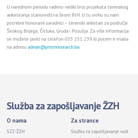
U narednom periodu radimo veiliki broj projekata terenskog
anketiranja stanovništva širom BIH. U tu svrhu su nam
potrebni honorarni saradnici – terenski anketari za područje
Širokog Brijega, Čitluka, Gruda i Posušja. Za više informacija
se možete javiti na telefon 033 251 239 ili putem e-maila
na adresu
adnan@prismresearch.ba
Služba za zapošljavanje ŽZH
O nama
Za strance
SZZ-ŽZH
Služba za zapošljavanje vodi