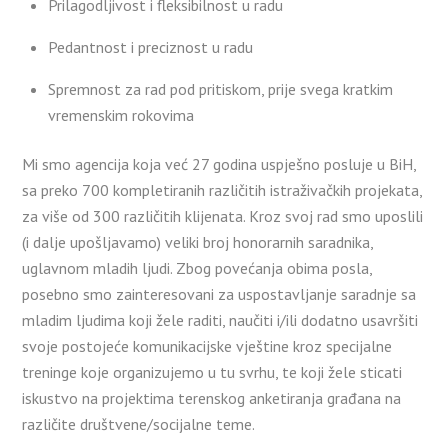
Prilagodljivost i fleksibilnost u radu
Pedantnost i preciznost u radu
Spremnost za rad pod pritiskom, prije svega kratkim
vremenskim rokovima
Mi smo agencija koja već 27 godina uspješno posluje u BiH,
sa preko 700 kompletiranih različitih istraživačkih projekata,
za više od 300 različitih klijenata. Kroz svoj rad smo uposlili
(i dalje upošljavamo) veliki broj honorarnih saradnika,
uglavnom mladih ljudi. Zbog povećanja obima posla,
posebno smo zainteresovani za uspostavljanje saradnje sa
mladim ljudima koji žele raditi, naučiti i/ili dodatno usavršiti
svoje postojeće komunikacijske vještine kroz specijalne
treninge koje organizujemo u tu svrhu, te koji žele sticati
iskustvo na projektima terenskog anketiranja građana na
različite društvene/socijalne teme.