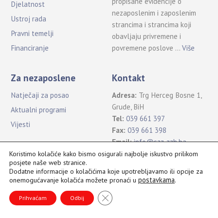
propisane evidencije o
Djelatnost
nezaposlenim i zaposlenim
Ustroj rada
strancima i strancima koji
Pravni temelji
obavljaju privremene i
povremene poslove …
Više
Financiranje
Za nezaposlene
Kontakt
Natječaji za posao
Adresa:
Trg Herceg Bosne 1,
Grude, BiH
Aktualni programi
Tel:
039 661 397
Vijesti
Fax:
039 661 398
Email:
info@szz-zzh.ba
Koristimo kolačiće kako bismo osigurali najbolje iskustvo prilikom
posjete naše web stranice.
Dodatne informacije o kolačićima koje upotrebljavamo ili opcije za
postavkama
.
onemogućavanje kolačića možete pronaći u
Sva prava pridržana Služba za zapošljavanje ŽZH ©2021
B
CLOSE GDPR COOKIE BANNER
a
Prihvaćam
Odbij
c
k