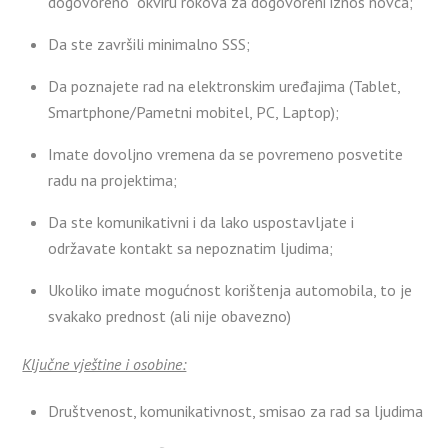
dogovoreno okviru rokova za dogovoreni iznos novca;
Da ste završili minimalno SSS;
Da poznajete rad na elektronskim uređajima (Tablet,
Smartphone/Pametni mobitel, PC, Laptop);
Imate dovoljno vremena da se povremeno posvetite
radu na projektima;
Da ste komunikativni i da lako uspostavljate i
održavate kontakt sa nepoznatim ljudima;
Ukoliko imate mogućnost korištenja automobila, to je
svakako prednost (ali nije obavezno)
Ključne vještine i osobine:
Društvenost, komunikativnost, smisao za rad sa ljudima