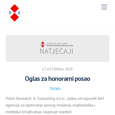
M
e
n
u
12 LISTOPADA, 2023
Oglas za honorarni posao
Ostalo
Prism Research & Consulting d.o.o., jedna od najvećih BiH
agencija za ispitivanje javnog mnijenja, marketinška i
medijska istraživanja, raspisuje sljedeći