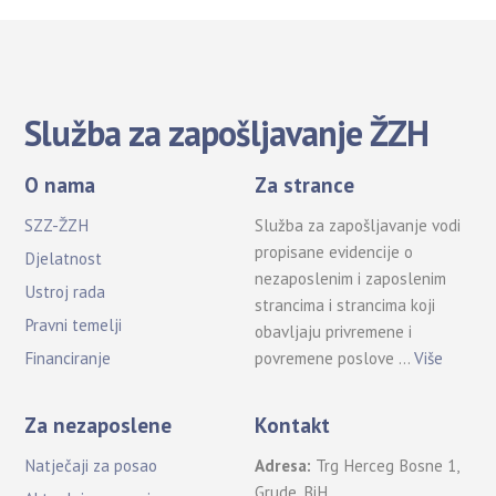
Služba za zapošljavanje ŽZH
O nama
Za strance
SZZ-ŽZH
Služba za zapošljavanje vodi
propisane evidencije o
Djelatnost
nezaposlenim i zaposlenim
Ustroj rada
strancima i strancima koji
Pravni temelji
obavljaju privremene i
povremene poslove …
Više
Financiranje
Za nezaposlene
Kontakt
Natječaji za posao
Adresa:
Trg Herceg Bosne 1,
Grude, BiH