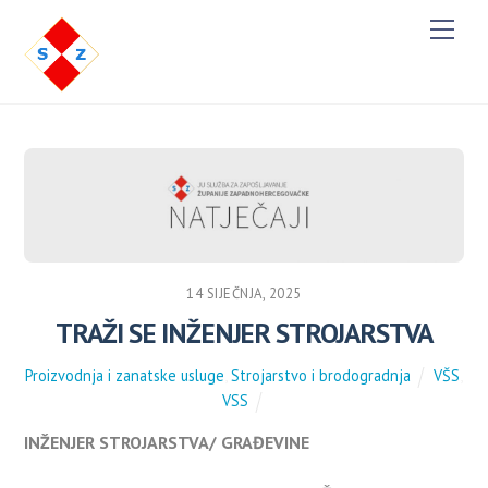
M
e
n
u
14 SIJEČNJA, 2025
TRAŽI SE INŽENJER STROJARSTVA
Proizvodnja i zanatske usluge
,
Strojarstvo i brodogradnja
VŠS
,
VSS
INŽENJER STROJARSTVA/ GRAĐEVINE