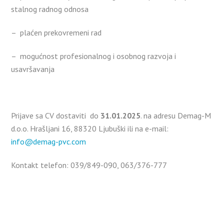
stalnog radnog odnosa
– plaćen prekovremeni rad
– mogućnost profesionalnog i osobnog razvoja i
usavršavanja
Prijave sa CV dostaviti do
31.01.2025
. na adresu Demag-M
d.o.o. Hrašljani 16, 88320 Ljubuški ili na e-mail:
info@demag-pvc.com
Kontakt telefon: 039/849-090, 063/376-777