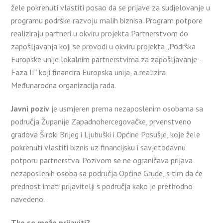
žele pokrenuti vlastiti posao da se prijave za sudjelovanje u
programu podrške razvoju malih biznisa. Program potpore
realiziraju partneri u okviru projekta Partnerstvom do
zapošljavanja koji se provodi u okviru projekta „Podrška
Europske unije lokalnim partnerstvima za zapošljavanje –
Faza II“ koji financira Europska unija, a realizira
Međunarodna organizacija rada.
Javni poziv
je usmjeren prema nezaposlenim osobama sa
područja Županije Zapadnohercegovačke, prvenstveno
gradova Široki Brijeg i Ljubuški i Općine Posušje, koje žele
pokrenuti vlastiti biznis uz financijsku i savjetodavnu
potporu partnerstva. Pozivom se ne ograničava prijava
nezaposlenih osoba sa područja Općine Grude, s tim da će
prednost imati prijavitelji s područja kako je prethodno
navedeno.
Tko se može prijaviti?