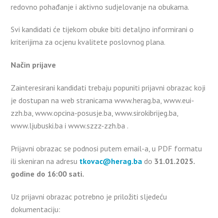
redovno pohađanje i aktivno sudjelovanje na obukama.
Svi kandidati će tijekom obuke biti detaljno informirani o
kriterijima za ocjenu kvalitete poslovnog plana.
Način prijave
Zainteresirani kandidati trebaju popuniti prijavni obrazac koji
je dostupan na web stranicama www.herag.ba, www.eui-
zzh.ba, www.opcina-posusje.ba, www.sirokibrijeg.ba,
www.ljubuski.ba i www.szzz-zzh.ba .
Prijavni obrazac se podnosi putem email-a, u PDF formatu
ili skeniran na adresu
tkovac@herag.ba
do
31.01.2025.
godine do 16:00 sati.
Uz prijavni obrazac potrebno je priložiti sljedeću
dokumentaciju: