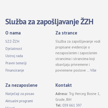
Služba za zapošljavanje ŽZH
O nama
Za strance
SZZ-ŽZH
Služba za zapošljavanje vodi
propisane evidencije o
Djelatnost
nezaposlenim i zaposlenim
Ustroj rada
strancima i strancima koji
Pravni temelji
obavljaju privremene i
povremene poslove …
Više
Financiranje
Za nezaposlene
Kontakt
Natječaji za posao
Adresa:
Trg Herceg Bosne 1,
Grude, BiH
Aktualni programi
Tel:
039 661 397