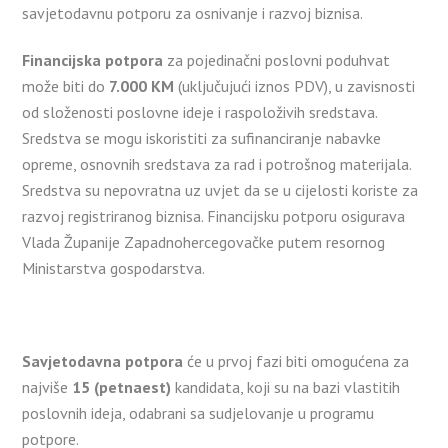
savjetodavnu potporu za osnivanje i razvoj biznisa.
Financijska potpora
za pojedinačni poslovni poduhvat
može biti do
7.000 KM
(uključujući iznos PDV), u zavisnosti
od složenosti poslovne ideje i raspoloživih sredstava.
Sredstva se mogu iskoristiti za sufinanciranje nabavke
opreme, osnovnih sredstava za rad i potrošnog materijala.
Sredstva su nepovratna uz uvjet da se u cijelosti koriste za
razvoj registriranog biznisa. Financijsku potporu osigurava
Vlada Županije Zapadnohercegovačke putem resornog
Ministarstva gospodarstva.
Savjetodavna potpora
će u prvoj fazi biti omogućena za
najviše
15 (petnaest)
kandidata, koji su na bazi vlastitih
poslovnih ideja, odabrani sa sudjelovanje u programu
potpore.