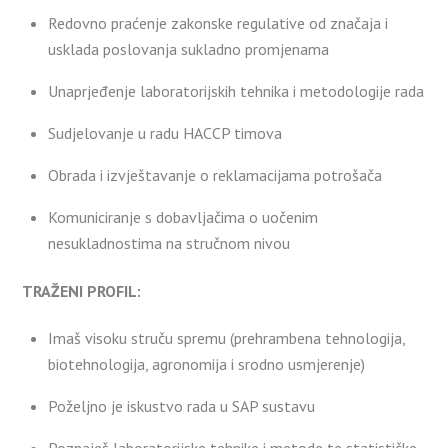
Redovno praćenje zakonske regulative od značaja i
usklada poslovanja sukladno promjenama
Unaprjeđenje laboratorijskih tehnika i metodologije rada
Sudjelovanje u radu HACCP timova
Obrada i izvještavanje o reklamacijama potrošača
Komuniciranje s dobavljačima o uočenim
nesukladnostima na stručnom nivou
TRAŽENI PROFIL:
Imaš visoku struču spremu (prehrambena tehnologija,
biotehnologija, agronomija i srodno usmjerenje)
Poželjno je iskustvo rada u SAP sustavu
Poznaješ laboratorijske tehnike i metode te statističke