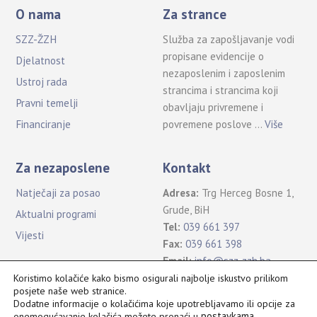
O nama
Za strance
SZZ-ŽZH
Služba za zapošljavanje vodi
propisane evidencije o
Djelatnost
nezaposlenim i zaposlenim
Ustroj rada
strancima i strancima koji
Pravni temelji
obavljaju privremene i
povremene poslove …
Više
Financiranje
Za nezaposlene
Kontakt
Natječaji za posao
Adresa:
Trg Herceg Bosne 1,
Grude, BiH
Aktualni programi
Tel:
039 661 397
Vijesti
Fax:
039 661 398
Email:
info@szz-zzh.ba
Koristimo kolačiće kako bismo osigurali najbolje iskustvo prilikom
posjete naše web stranice.
Dodatne informacije o kolačićima koje upotrebljavamo ili opcije za
postavkama
.
onemogućavanje kolačića možete pronaći u