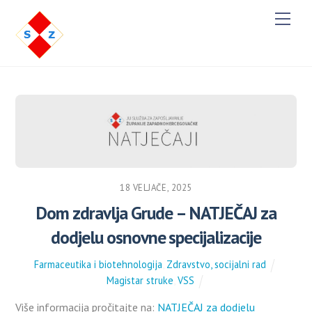
M
e
n
u
18 VELJAČE, 2025
Dom zdravlja Grude – NATJEČAJ za
dodjelu osnovne specijalizacije
Farmaceutika i biotehnologija
,
Zdravstvo, socijalni rad
Magistar struke
,
VSS
Više informacija pročitajte na:
NATJEČAJ za dodjelu