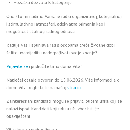
vozačku dozvolu B kategorije
Ono što mi nudimo Vama je rad u organiziranoj, kolegijalnoj
i stimulativnoj atmosferi, adekvatna primanja kao i
mogućnost stalnog radnog odnosa.
Raduje Vas i ispunjava rad s osobama treće životne dobi,
želite unaprijediti i nadograđivati svoje znanje?
Prijavite se
i pridružite timu doma Vita!
Natječaj ostaje otvoren do 15.06.2026. Više informacija o
domu Vita pogledajte na našoj
stranici.
Zainteresirani kandidati mogu se prijaviti putem linka koji se
nalazi ispod. Kandidati koji uđu u uži izbor biti će
obaviješteni.
Vita dom za umirovljenike