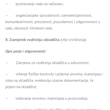
– poznavanje rada na računalu;
– organizacijske sposobnosti, samoinicijativnost,
komunikativnost, preciznost, pouzdanost i odgovornost u
radu, sklonost timskom radu.
8. Zamjenik voditelja skladišta
(više izvršitelja)
Opis posla i odgovornosti:
– Zamjena za voditelja skladišta u odsutnosti;
– vršenje fizičke kontrole i prijema sirovina, materijala i
roba na skladište, evidenciju ulazne dokumentacije, te
prijem na skladište;
– izdavanje sirovina i materijala u proizvodnju;
– po nalogu voditelja skladišta vrši istovare sirovina i