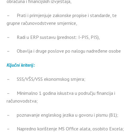
obračuna i financijskih izvještaja,
– Prati i primjenjuje zakonske propise i standarde, te
grupne računovodstvene smjernice,
– Radi u ERP sustavu (prednost: I-PIS, PIS),
– Obavlja i druge poslove po nalogu nadređene osobe
Ključni kriterij:
– SSS/VŠS/VSS ekonomskog smjera;
– Minimalno 1 godina iskustva u području financija i
računovodstva;
– poznavanje engleskog jezika u govoru i pismu (B1);
– Napredno korištenje MS Office alata, osobito Excela;