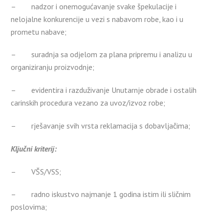
– nadzor i onemogućavanje svake špekulacije i
nelojalne konkurencije u vezi s nabavom robe, kao i u
prometu nabave;
– suradnja sa odjelom za plana pripremu i analizu u
organiziranju proizvodnje;
– evidentira i razduživanje Unutarnje obrade i ostalih
carinskih procedura vezano za uvoz/izvoz robe;
– rješavanje svih vrsta reklamacija s dobavljačima;
Ključni kriterij:
– VŠS/VSS;
– radno iskustvo najmanje 1 godina istim ili sličnim
poslovima;