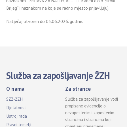
naznakom ”PRIJAVA ZA NATJEČAJ – TT Kabeli d.o.o. Široki
Brijeg” i naznakom na koje se radno mjesto prijavljuju).
Natječaj otvoren do 03.06.2026. godine.
Služba za zapošljavanje ŽZH
O nama
Za strance
SZZ-ŽZH
Služba za zapošljavanje vodi
propisane evidencije o
Djelatnost
nezaposlenim i zaposlenim
Ustroj rada
strancima i strancima koji
Pravni temelji
obavljaju privremene i