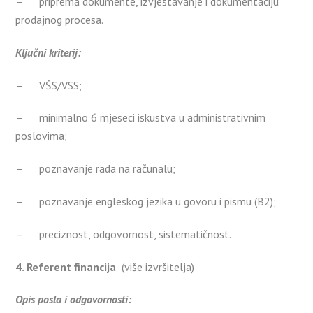
– priprema dokumente, izvještavanje i dokumentaciju
prodajnog procesa.
Ključni kriterij:
– VŠS/VSS;
– minimalno 6 mjeseci iskustva u administrativnim
poslovima;
– poznavanje rada na računalu;
– poznavanje engleskog jezika u govoru i pismu (B2);
– preciznost, odgovornost, sistematičnost.
4. Referent financija
(više izvršitelja)
Opis posla i odgovornosti: