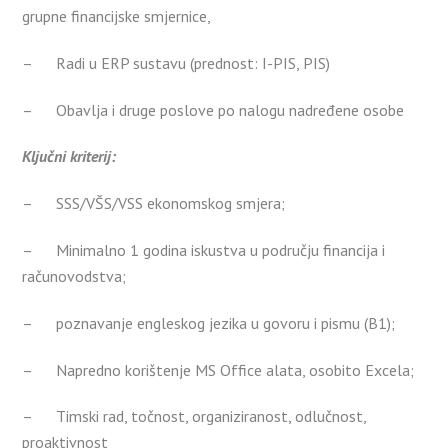
grupne financijske smjernice,
– Radi u ERP sustavu (prednost: I-PIS, PIS)
– Obavlja i druge poslove po nalogu nadređene osobe
Ključni kriterij:
– SSS/VŠS/VSS ekonomskog smjera;
– Minimalno 1 godina iskustva u području financija i
računovodstva;
– poznavanje engleskog jezika u govoru i pismu (B1);
– Napredno korištenje MS Office alata, osobito Excela;
– Timski rad, točnost, organiziranost, odlučnost,
proaktivnost