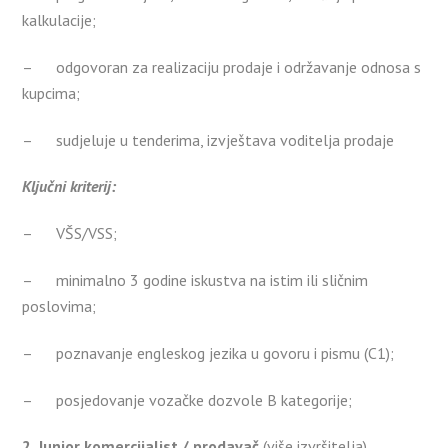
kalkulacije;
– odgovoran za realizaciju prodaje i održavanje odnosa s
kupcima;
– sudjeluje u tenderima, izvještava voditelja prodaje
Ključni kriterij:
– VŠS/VSS;
– minimalno 3 godine iskustva na istim ili sličnim
poslovima;
– poznavanje engleskog jezika u govoru i pismu (C1);
– posjedovanje vozačke dozvole B kategorije;
2. Junior komercijalist / prodavač
(više izvršitelja)