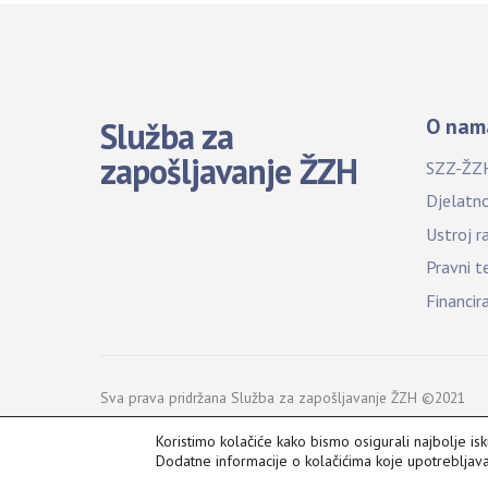
O nam
Služba za
zapošljavanje ŽZH
SZZ-ŽZ
Djelatn
Ustroj r
Pravni t
Financir
Sva prava pridržana Služba za zapošljavanje ŽZH ©2021
Koristimo kolačiće kako bismo osigurali najbolje is
Dodatne informacije o kolačićima koje upotreblja