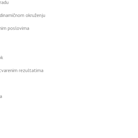
 radu
u dinamičnom okruženju
čnim poslovima
ok
tvarenim rezultatima
a