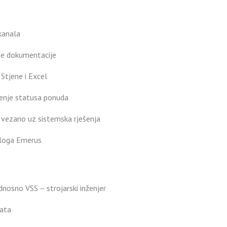
kanala
tne dokumentacije
Stjene i Excel
ćenje statusa ponuda
 vezano uz sistemska rješenja
aloga Emerus
dnosno VSS – strojarski inženjer
lata