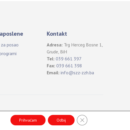
aposlene
Kontakt
i za posao
Adresa:
Trg Herceg Bosne 1,
Grude, BiH
 programi
Tel:
039 661 397
Fax:
039 661 398
Email:
info@szz-zzh.ba
Back
CLOSE GDPR COOKIE 
To
Prihvaćam
Odbij
Top