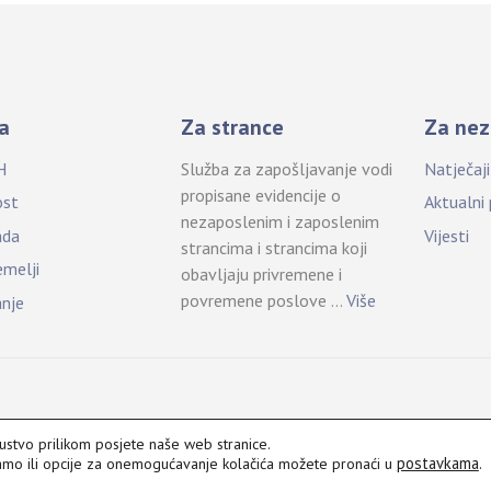
a
Za strance
Za nez
H
Služba za zapošljavanje vodi
Natječaj
propisane evidencije o
ost
Aktualni
nezaposlenim i zaposlenim
ada
Vijesti
strancima i strancima koji
emelji
obavljaju privremene i
povremene poslove …
Više
anje
kustvo prilikom posjete naše web stranice.
postavkama
.
vamo ili opcije za onemogućavanje kolačića možete pronaći u