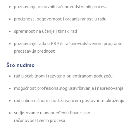
poznavanje osnovnih računovodstvenih procesa
preciznost, odgovornost i organiziranost u radu
spremnost na učenje i timski rad
poznavanje rada u ERP ili računovodstvenom programu
predstavlja prednost
Što nudimo
rad u stabilnom i razvojno orijentiranom poduzeću
mogućnost profesionalnog usavršavanja i napredovanja
rad u dinamičnom i podržavajućem poslovnom okruženju
sudjelovanje u unaprjeđenju financijsko-
računovodstvenih procesa