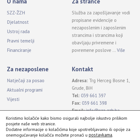
O nama
Za strance
SZZ-ŽZH
Služba za zapošljavanje vodi
propisane evidencije o
Djelatnost
nezaposlenim i zaposlenim
Ustroj rada
strancima i strancima koji
Pravni temelji
obavljaju privremene i
povremene poslove …
Više
Financiranje
Za nezaposlene
Kontakt
Natječaji za posao
Adresa:
Trg Herceg Bosne 1,
Grude, BiH
Aktualni programi
Tel:
039 661 397
Vijesti
Fax:
039 661 398
Email:
info@szz-zzh.ba
Koristimo kolačiće kako bismo osigurali najbolje iskustvo prilikom
posjete naše web stranice.
Dodatne informacije o kolačićima koje upotrebljavamo ili opcije za
postavkama
.
onemogućavanje kolačića možete pronaći u
Sva prava pridržana Služba za zapošljavanje ŽZH ©2021