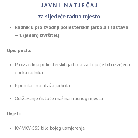
J A V N I N A T J E Č A J
za sljedeće radno mjesto
Radnik u proizvodnji poliesterskih jarbola i zastava
– 1 (jedan) izvršitelj
Opis posla:
Proizvodnja poliesterskih jarbola za koju će biti izvršena
obuka radnika
Isporuka i montaža jarbola
Održavanje čistoće mašina i radnog mjesta
Uvjeti:
KV-VKV-SSS bilo kojeg usmjerenja