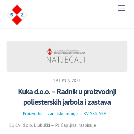
Men
19 LIPNJA, 2026
Kuka d.o.o. – Radnik u proizvodnji
poliesterskih jarbola i zastava
Proizvodnja i zanatske usluge
KV
,
SSS
,
VKV
„KUKA“ d.o.o. Ljubuški – PJ Čapljina, raspisuje