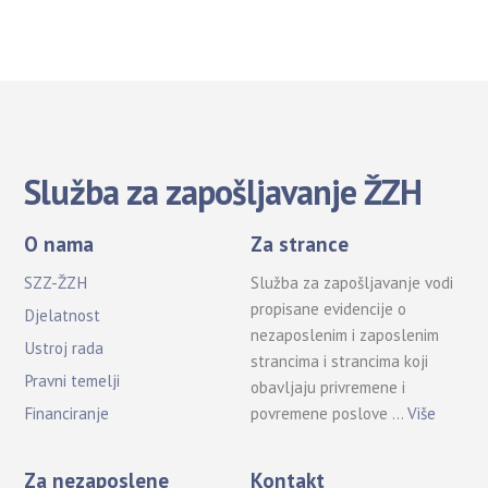
Služba za zapošljavanje ŽZH
O nama
Za strance
SZZ-ŽZH
Služba za zapošljavanje vodi
propisane evidencije o
Djelatnost
nezaposlenim i zaposlenim
Ustroj rada
strancima i strancima koji
Pravni temelji
obavljaju privremene i
povremene poslove …
Više
Financiranje
Za nezaposlene
Kontakt