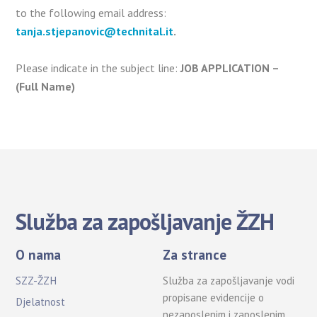
to the following email address:
tanja.stjepanovic@technital.it
.
Please indicate in the subject line:
JOB APPLICATION –
(Full Name)
Služba za zapošljavanje ŽZH
O nama
Za strance
SZZ-ŽZH
Služba za zapošljavanje vodi
propisane evidencije o
Djelatnost
nezaposlenim i zaposlenim