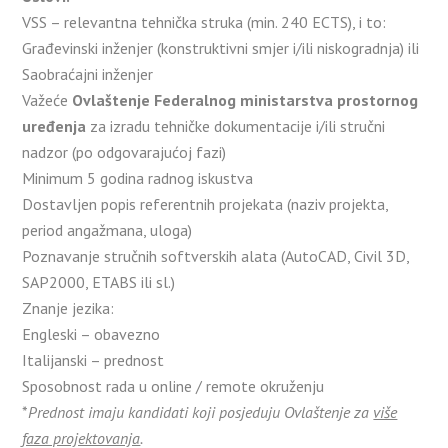
VSS – relevantna tehnička struka (min. 240 ECTS), i to:
Građevinski inženjer (konstruktivni smjer i/ili niskogradnja) ili
Saobraćajni inženjer
Važeće
Ovlaštenje Federalnog ministarstva prostornog
uređenja
za izradu tehničke dokumentacije i/ili stručni
nadzor (po odgovarajućoj fazi)
Minimum 5 godina radnog iskustva
Dostavljen popis referentnih projekata (naziv projekta,
period angažmana, uloga)
Poznavanje stručnih softverskih alata (AutoCAD, Civil 3D,
SAP2000, ETABS ili sl.)
Znanje jezika:
Engleski – obavezno
Italijanski – prednost
Sposobnost rada u online / remote okruženju
*
Prednost imaju kandidati koji posjeduju Ovlaštenje za
više
faza projektovanja
.