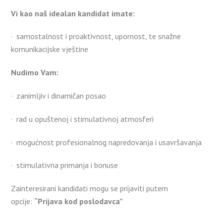
Vi kao naš idealan kandidat imate:
· samostalnost i proaktivnost, upornost, te snažne
komunikacijske vještine
Nudimo Vam:
· zanimljiv i dinamičan posao
· rad u opuštenoj i stimulativnoj atmosferi
· mogućnost profesionalnog napredovanja i usavršavanja
· stimulativna primanja i bonuse
Zainteresirani kandidati mogu se prijaviti putem
opcije:
“Prijava kod poslodavca”