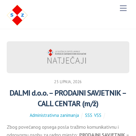
Men
25 LIPNJA, 2026
DALMI d.o.o. – PRODAJNI SAVJETNIK –
CALL CENTAR (m/ž)
Administrativna zanimanja
SSS
,
VSS
Zbog povećanog opsega posla tražimo komunikativnu i
odgovornu osobu za radno mjesto:
PRODAJNI SAVJETNIK –