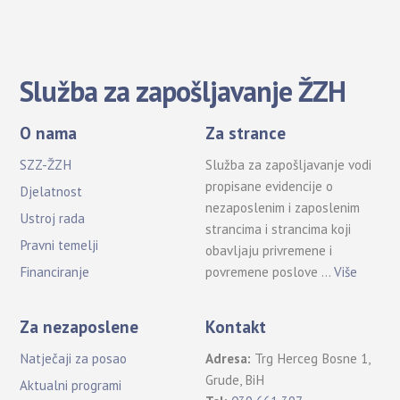
Služba za zapošljavanje ŽZH
O nama
Za strance
SZZ-ŽZH
Služba za zapošljavanje vodi
propisane evidencije o
Djelatnost
nezaposlenim i zaposlenim
Ustroj rada
strancima i strancima koji
Pravni temelji
obavljaju privremene i
povremene poslove …
Više
Financiranje
Za nezaposlene
Kontakt
Natječaji za posao
Adresa:
Trg Herceg Bosne 1,
Grude, BiH
Aktualni programi