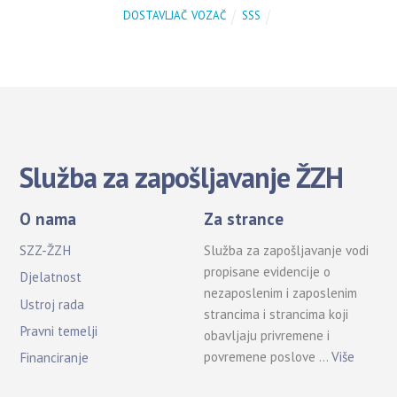
DOSTAVLJAČ
,
VOZAČ
SSS
Služba za zapošljavanje ŽZH
O nama
Za strance
SZZ-ŽZH
Služba za zapošljavanje vodi
propisane evidencije o
Djelatnost
nezaposlenim i zaposlenim
Ustroj rada
strancima i strancima koji
Pravni temelji
obavljaju privremene i
povremene poslove …
Više
Financiranje