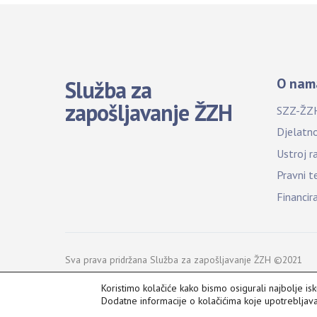
O nam
Služba za
zapošljavanje ŽZH
SZZ-ŽZ
Djelatn
Ustroj r
Pravni t
Financir
Sva prava pridržana Služba za zapošljavanje ŽZH ©2021
Koristimo kolačiće kako bismo osigurali najbolje is
Dodatne informacije o kolačićima koje upotreblja