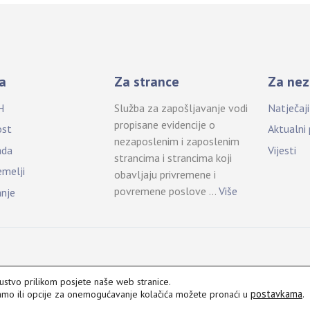
a
Za strance
Za nez
H
Služba za zapošljavanje vodi
Natječaj
propisane evidencije o
ost
Aktualni
nezaposlenim i zaposlenim
ada
Vijesti
strancima i strancima koji
emelji
obavljaju privremene i
povremene poslove …
Više
anje
kustvo prilikom posjete naše web stranice.
postavkama
.
vamo ili opcije za onemogućavanje kolačića možete pronaći u