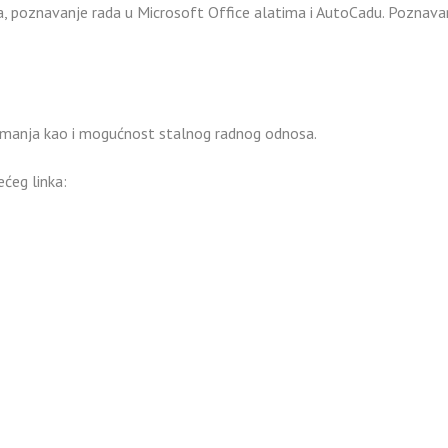
ura, poznavanje rada u Microsoft Office alatima i AutoCadu. Poznava
rimanja kao i mogućnost stalnog radnog odnosa.
ećeg linka: