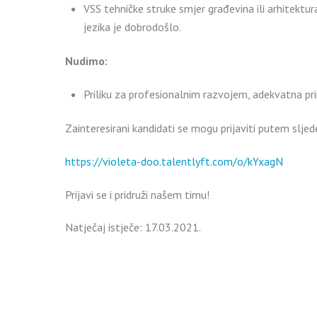
VSS tehničke struke smjer građevina ili arhitekt
jezika je dobrodošlo.
Nudimo:
Priliku za profesionalnim razvojem, adekvatna p
Zainteresirani kandidati se mogu prijaviti putem sljed
https://violeta-doo.talentlyft.com/o/kYxagN
Prijavi se i pridruži našem timu!
Natječaj istječe: 17.03.2021.