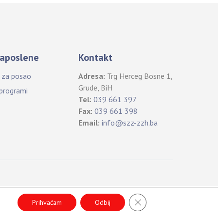
aposlene
Kontakt
i za posao
Adresa:
Trg Herceg Bosne 1,
Grude, BiH
 programi
Tel:
039 661 397
Fax:
039 661 398
Email:
info@szz-zzh.ba
B
CLOSE GDPR COOKIE 
a
Prihvaćam
Odbij
c
k