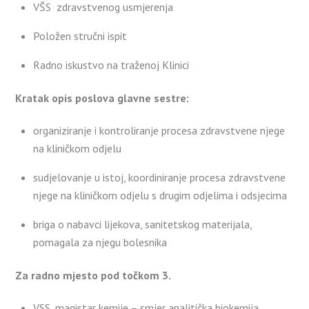
VŠS zdravstvenog usmjerenja
Položen stručni ispit
Radno iskustvo na traženoj Klinici
Kratak opis poslova glavne sestre:
organiziranje i kontroliranje procesa zdravstvene njege
na kliničkom odjelu
sudjelovanje u istoj, koordiniranje procesa zdravstvene
njege na kliničkom odjelu s drugim odjelima i odsjecima
briga o nabavci lijekova, sanitetskog materijala,
pomagala za njegu bolesnika
Za radno mjesto pod točkom 3.
VSS, magistar kemije – smjer analitička biokemija