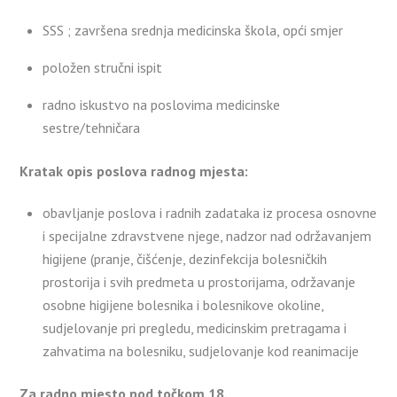
SSS ; završena srednja medicinska škola, opći smjer
položen stručni ispit
radno iskustvo na poslovima medicinske
sestre/tehničara
Kratak opis poslova radnog mjesta:
obavljanje poslova i radnih zadataka iz procesa osnovne
i specijalne zdravstvene njege, nadzor nad održavanjem
higijene (pranje, čišćenje, dezinfekcija bolesničkih
prostorija i svih predmeta u prostorijama, održavanje
osobne higijene bolesnika i bolesnikove okoline,
sudjelovanje pri pregledu, medicinskim pretragama i
zahvatima na bolesniku, sudjelovanje kod reanimacije
Za radno mjesto pod točkom 18.