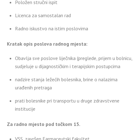
Položen stručni ispit
Licenca za samostalan rad
Radno iskustvo na istim poslovima
Kratak opis poslova radnog mjesta:
Obavlja sve poslove liječnika (preglede, prijem u bolnicu,
sudjeluje u dijagnostičkim i terapijskim postupcima
nadzire stanja ležećih bolesnika, brine o nalazima
urađenih pretraga
prati bolesnike pri transportu u druge zdravstvene
institucije
Za radno mjesto pod točkom 15.
VSS, završen Farmaceutski fakultet