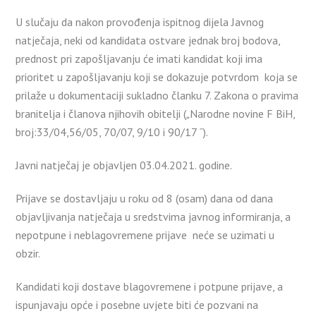
U slučaju da nakon provođenja ispitnog dijela Javnog
natječaja, neki od kandidata ostvare jednak broj bodova,
prednost pri zapošljavanju će imati kandidat koji ima
prioritet u zapošljavanju koji se dokazuje potvrdom koja se
prilaže u dokumentaciji sukladno članku 7. Zakona o pravima
branitelja i članova njihovih obitelji (
„
Narodne novine F BiH,
broj:33/04,56/05, 70/07, 9/10 i 90/17
˝
).
Javni natječaj je objavljen 03.04.2021. godine.
Prijave se dostavljaju u roku od 8 (osam) dana od dana
objavljivanja natječaja u sredstvima javnog informiranja, a
nepotpune i neblagovremene prijave neće se uzimati u
obzir.
Kandidati koji dostave blagovremene i potpune prijave, a
ispunjavaju opće i posebne uvjete biti će pozvani na