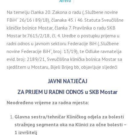
Arhiva
Na temelju članka 20. Zakona o radu („Službene novine
FBiH“ 26/16 i 89/18), članaka 45. i 46. Statuta Sveučilišne
kliničke bolnice Mostar, članka 7. Pravilnika o radu SKB
Mostar br.7615/2/18, čl. 4. Uredbe o postupku prijema u
radni odnos u javnom sektoru Federacije BiH („Službene
novine Federacije BiH“, broj: 13/19), te Odluke ravnatelja
evid. broj: 2189/21, Sveučilišna klinička bolnica Mostar sa
sjedištem u Mostaru, Bijeli Brijeg bb, objavljuje sljedeći
JAVNI NATJEČAJ
ZA PRIJEM U RADNI ODNOS u SKB Mostar
Neodređeno vrijeme za radna mjesta:
Glavna sestra/tehničar Kliničkog odjela za bolesti
stražnjeg segmenta oka na Klinici za očne bolesti –
1 izvršitelj