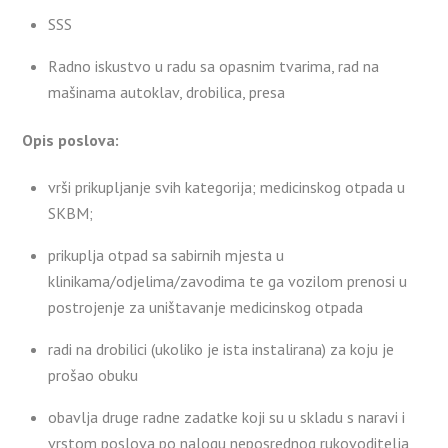
SSS
Radno iskustvo u radu sa opasnim tvarima, rad na
mašinama autoklav, drobilica, presa
Opis poslova:
vrši prikupljanje svih kategorija; medicinskog otpada u
SKBM;
prikuplja otpad sa sabirnih mjesta u
klinikama/odjelima/zavodima te ga vozilom prenosi u
postrojenje za uništavanje medicinskog otpada
radi na drobilici (ukoliko je ista instalirana) za koju je
prošao obuku
obavlja druge radne zadatke koji su u skladu s naravi i
vrstom poslova po nalogu neposrednog rukovoditelja