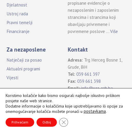
propisane evidencije o
Djelatnost
nezaposlenim i zaposlenim
Ustroj rada
strancima i strancima koji
Pravni temelji
obavljaju privremene i
povremene poslove …
Više
Financiranje
Za nezaposlene
Kontakt
Natječaji za posao
Adresa:
Trg Herceg Bosne 1,
Grude, BiH
Aktualni programi
Tel:
039 661 397
Vijesti
Fax:
039 661 398
Email:
info@szz-zzh.ba
Koristimo kolačiće kako bismo osigurali najbolje iskustvo prilikom
posjete naše web stranice.
Dodatne informacije o kolačićima koje upotrebljavamo ili opcije za
postavkama
.
onemogućavanje kolačića možete pronaći u
Sva prava pridržana Služba za zapošljavanje ŽZH ©2021
B
CLOSE GDPR COOKIE BANNER
a
Prihvaćam
Odbij
c
k