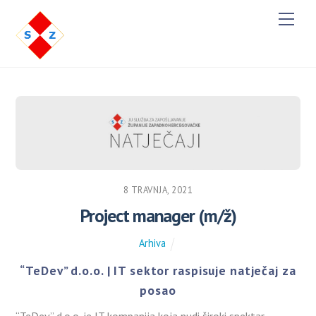
M
e
n
u
8 TRAVNJA, 2021
Project manager (m/ž)
Arhiva
“TeDev” d.o.o. | IT sektor raspisuje natječaj za
posao