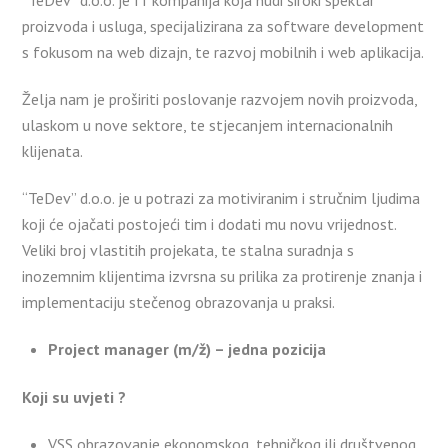
“TeDev” d.o.o. je IT kompanija koja nudi široki spektar
proizvoda i usluga, specijalizirana za software development
s fokusom na web dizajn, te razvoj mobilnih i web aplikacija.
Želja nam je proširiti poslovanje razvojem novih proizvoda,
ulaskom u nove sektore, te stjecanjem internacionalnih
klijenata.
“TeDev” d.o.o. je u potrazi za motiviranim i stručnim ljudima
koji će ojačati postojeći tim i dodati mu novu vrijednost.
Veliki broj vlastitih projekata, te stalna suradnja s
inozemnim klijentima izvrsna su prilika za protirenje znanja i
implementaciju stečenog obrazovanja u praksi.
Project manager (m/ž) – jedna pozicija
Koji su uvjeti ?
VSS obrazovanje ekonomskog, tehničkog ili društvenog