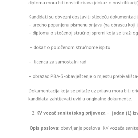
diploma mora biti nostrificirana (dokaz o nostrifikaciji)
Kandidati su obvezni dostaviti sljedeću dokumentacij
– uredno popunjenu pismenu prijavu (na obrascu koji j
– diplomu o stečenoj stručnoj spremi koja se traži 
– dokaz o položenom stručnome ispitu
– licenca za samostalni rad
– obrazac PBA-3-obavještenje o mjestu prebivališta-b
Dokumentacija koja se prilaže uz prijavu mora biti or
kandidata zahtijevati uvid u originalne dokumente.
KV vozač sanitetskog prijevoza – jedan (1) izv
Opis poslova:
obavljanje poslova KV vozača sanite