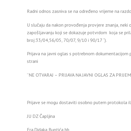
Radni odnos zasniva se na određeno vrijeme na razdo
U slučaju da nakon provođenja provjere znanja, neki o
zapošljavanju koji se dokazuje potvrdom koja se prila
broj:33/04,56/05, 70/07, 9/10 i 90/17
˝
).
Prijava na javni oglas s potrebnom dokumentacijom pod
strani
”NE OTVARAJ – PRIJAVA NA JAVNI OGLAS ZA PRIJ
Prijave se mogu dostaviti osobno putem protokola i
JU DZ Čapljina
Fra.Didaka Buntića bb