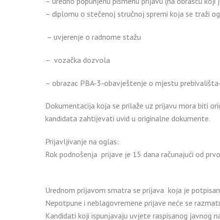
– uredno popunjenu pismenu prijavu (na obrascu koji j
– diplomu o stečenoj stručnoj spremi koja se traži 
– uvjerenje o radnome stažu
– vozačka dozvola
– obrazac PBA-3-obavještenje o mjestu prebivališta-b
Dokumentacija koja se prilaže uz prijavu mora biti or
kandidata zahtijevati uvid u originalne dokumente.
Prijavljivanje na oglas:
Rok podnošenja prijave je 15 dana računajući od prvo
Urednom prijavom smatra se prijava koja je potpisana
Nepotpune i neblagovremene prijave neće se razmatr
Kandidati koji ispunjavaju uvjete raspisanog javnog n