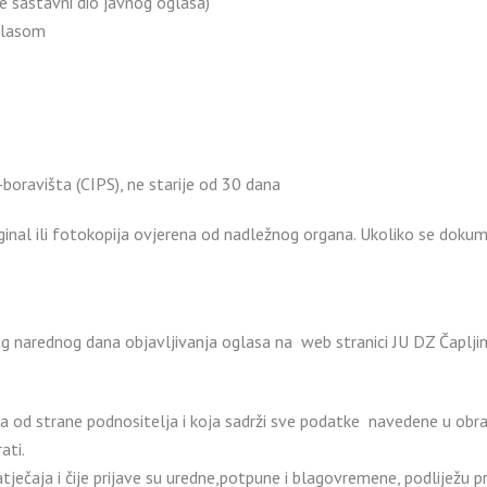
e sastavni dio javnog oglasa)
oglasom
oravišta (CIPS), ne starije od 30 dana
iginal ili fotokopija ovjerena od nadležnog organa. Ukoliko se dok
g narednog dana objavljivanja oglasa na web stranici JU DZ Čapljin
 od strane podnositelja i koja sadrži sve podatke navedene u obras
ati.
atječaja i čije prijave su uredne,potpune i blagovremene, podliježu 