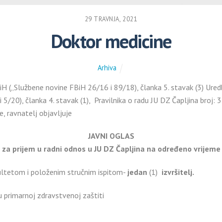
29 TRAVNJA, 2021
Doktor medicine
Arhiva
iH („Službene novine FBiH 26/16 i 89/18), članka 5. stavak (3) Ure
/20), članka 4. stavak (1), Pravilnika o radu JU DZ Čapljina broj
, ravnatelj objavljuje
JAVNI OGLAS
za prijem u radni odnos u JU DZ Čapljina na određeno vrijeme
ultetom i položenim stručnim ispitom-
jedan
(1)
izvršitelj.
 primarnoj zdravstvenoj zaštiti