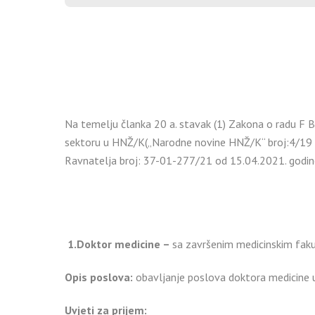
Na temelju članka 20 a. stavak (1) Zakona o radu F B
sektoru u HNŽ/K(„Narodne novine HNŽ/K“ broj:4/19 i 5
Ravnatelja broj: 37-01-277/21 od 15.04.2021. godine
1.Doktor medicine –
sa završenim medicinskim fak
Opis poslova:
obavljanje poslova doktora medicine u
Uvjeti za prijem: