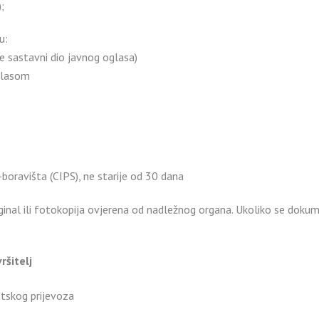
;
u:
e sastavni dio javnog oglasa)
oglasom
oravišta (CIPS), ne starije od 30 dana
iginal ili fotokopija ovjerena od nadležnog organa. Ukoliko se dok
ršitelj
tskog prijevoza