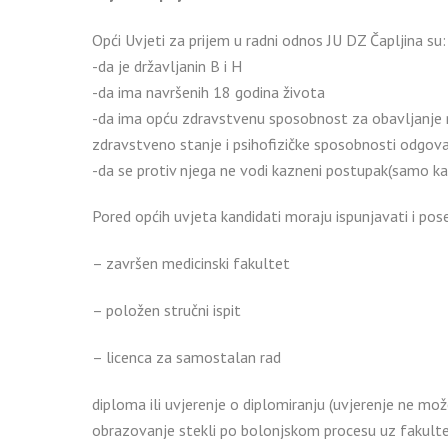
Opći Uvjeti za prijem u radni odnos JU DZ Čapljina su:
-da je državljanin B i H
-da ima navršenih 18 godina života
-da ima opću zdravstvenu sposobnost za obavljanje n
zdravstveno stanje i psihofizičke sposobnosti odgova
-da se protiv njega ne vodi kazneni postupak(samo kan
Pored općih uvjeta kandidati moraju ispunjavati i pos
– završen medicinski fakultet
– položen stručni ispit
– licenca za samostalan rad
diploma ili uvjerenje o diplomiranju (uvjerenje ne mo
obrazovanje stekli po bolonjskom procesu uz fakultets