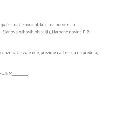
u će imati kandidat koji ima prioritet u
članova njihovih obitelji (
„
Narodne novine F BiH,
naznačiti svoje ime, prezime i adresu, a na prednjoj
OJEM________.“