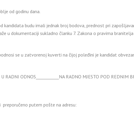
blje od godinu dana.
d kandidata budu imali jednak broj bodova, prednost pri zapošljavanj
že u dokumentaciji sukladno članku 7. Zakona o pravima branitelja i 
nosi se u zatvorenoj kuverti na čijoj poleđini je kandidat obvezan 
EM U RADNI ODNOS___________NA RADNO MJESTO POD REDNIM BR
li preporučeno putem pošte na adresu: