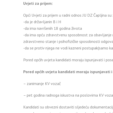
Uvjeti za prijem:
Opći Uvjeti za prijem u radni odnos JU DZ Čapljina su:
-da je državljanin B i H
-da ima navršenih 18 godina života
-da ima opću zdravstvenu sposobnost za obavljanje n
zdravstveno stanje i psihofizičke sposobnosti odgova
-da se protiv njega ne vodi kazneni postupak(samo kan
Pored općih uvjeta kandidati moraju ispunjavati i pos
Pored općih uvjeta kandidati moraju ispunjavati i
– zanimanje KV vozač
– pet godina radnoga iskustva na poslovima KV voz
Kandidati su obvezni dostaviti sljedeću dokumentacij