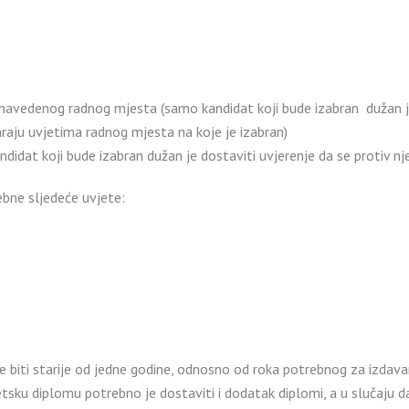
avedenog radnog mjesta (samo kandidat koji bude izabran dužan je 
raju uvjetima radnog mjesta na koje je izabran)
didat koji bude izabran dužan je dostaviti uvjerenje da se protiv n
ebne sljedeće uvjete:
že biti starije od jedne godine, odnosno od roka potrebnog za izdav
ku diplomu potrebno je dostaviti i dodatak diplomi, a u slučaju da 