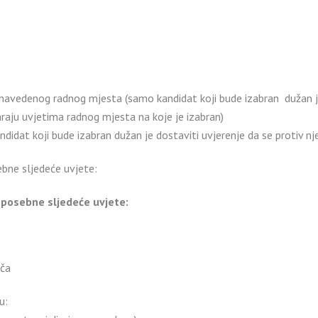
avedenog radnog mjesta (samo kandidat koji bude izabran dužan je 
raju uvjetima radnog mjesta na koje je izabran)
didat koji bude izabran dužan je dostaviti uvjerenje da se protiv n
ebne sljedeće uvjete:
 posebne sljedeće uvjete:
ača
u: