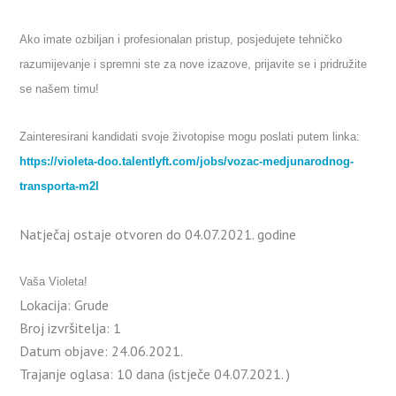
Ako imate ozbiljan i profesionalan pristup, posjedujete tehničko
razumijevanje i spremni ste za nove izazove, prijavite se i pridružite
se našem timu!
Zainteresirani kandidati svoje životopise mogu poslati putem linka:
https://violeta-doo.talentlyft.com/jobs/vozac-medjunarodnog-
transporta-m2l
Natječaj ostaje otvoren do 04.07.2021. godine
Vaša Violeta!
Lokacija:
Grude
Broj izvršitelja:
1
Datum objave:
24.06.2021.
Trajanje oglasa:
10 dana (istječe 04.07.2021. )