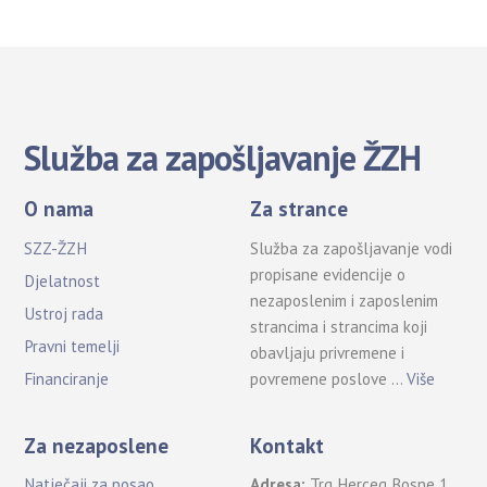
Služba za zapošljavanje ŽZH
O nama
Za strance
SZZ-ŽZH
Služba za zapošljavanje vodi
propisane evidencije o
Djelatnost
nezaposlenim i zaposlenim
Ustroj rada
strancima i strancima koji
Pravni temelji
obavljaju privremene i
povremene poslove …
Više
Financiranje
Za nezaposlene
Kontakt
Natječaji za posao
Adresa:
Trg Herceg Bosne 1,