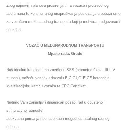
Zbog najnovijih planova proširenja tima vozača i proizvodnog
asortimana te kontinuiranog unapređivanja poslovanja u potrazi smo
za vozačem međunarodnog transporta koji je motiviran, odgovoran i
pouzdan.
VOZAČ U MEĐUNARODNOM TRANSPORTU
Mjesto rada: Grude
Naš idealan kandidat ima završenu SSS (prometna škola, III i IV
stupanj), važeću vozačku dozvolu B,C,C1,C1E,CE kategorije,
kvalifikacijsku karticu vozača te CPC Certifikat.
Nudimo Vam zanimljiv i dinamičan posao, rad u opuštenoj i
stimulativnoj atmosferi,
adekvatna primanja i bonuse kao i mogućnost stalnog radnog
odnosa.