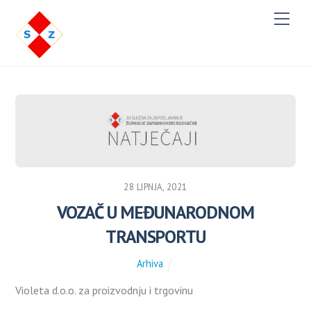
M
e
n
u
28 LIPNJA, 2021
VOZAČ U MEĐUNARODNOM
TRANSPORTU
Arhiva
Violeta d.o.o. za proizvodnju i trgovinu