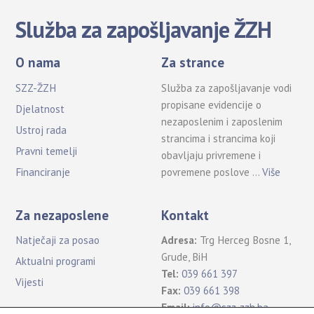
Služba za zapošljavanje ŽZH
O nama
Za strance
SZZ-ŽZH
Služba za zapošljavanje vodi
propisane evidencije o
Djelatnost
nezaposlenim i zaposlenim
Ustroj rada
strancima i strancima koji
Pravni temelji
obavljaju privremene i
povremene poslove …
Više
Financiranje
Za nezaposlene
Kontakt
Natječaji za posao
Adresa:
Trg Herceg Bosne 1,
Grude, BiH
Aktualni programi
Tel:
039 661 397
Vijesti
Fax:
039 661 398
Email:
info@szz-zzh.ba