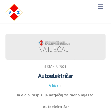
M
e
n
u
6 SRPNJA, 2021
Autoelektričar
Arhiva
In d.o.o. r
aspisuje natječaj za radno mjesto:
Autoelektričar