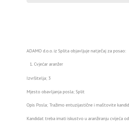
ADAMO d.o.o. iz Splita objavljuje natječaj za posao:
Cvjećar aranžer
Izvršitelja; 3
Mjesto obavljanja posla; Split
Opis Posla; Tražimo entuzijastične i maštovite kandi
Kandidat treba imati iskustvo u aranžiranju cvijeća o