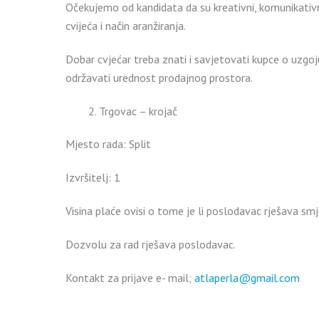
Očekujemo od kandidata da su kreativni, komunikativni i
cvijeća i način aranžiranja.
Dobar cvjećar treba znati i savjetovati kupce o uzgoju 
održavati urednost prodajnog prostora.
2. Trgovac – krojač
Mjesto rada: Split
Izvršitelj: 1
Visina plaće ovisi o tome je li poslodavac rješava sm
Dozvolu za rad rješava poslodavac.
Kontakt za prijave e- mail;
atlaperla@gmail.com