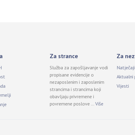
a
Za strance
Za nez
H
Služba za zapošljavanje vodi
Natječaj
propisane evidencije o
ost
Aktualni
nezaposlenim i zaposlenim
ada
Vijesti
strancima i strancima koji
emelji
obavljaju privremene i
povremene poslove …
Više
anje