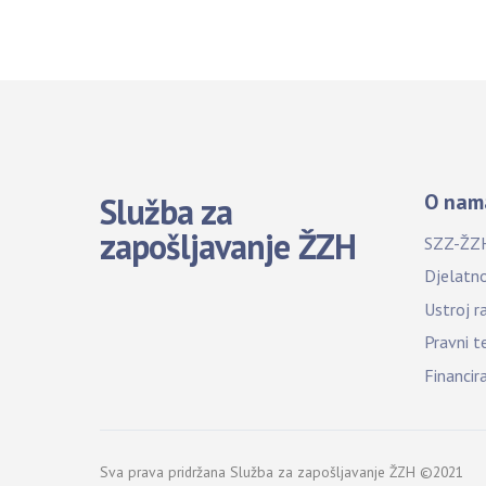
O nam
Služba za
zapošljavanje ŽZH
SZZ-ŽZ
Djelatn
Ustroj r
Pravni t
Financir
Sva prava pridržana Služba za zapošljavanje ŽZH ©2021