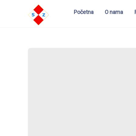
Početna
O nama