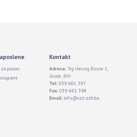
aposlene
Kontakt
i za posao
Adresa:
Trg Herceg Bosne 1,
Grude, BiH
 programi
Tel:
039 661 397
Fax:
039 661 398
Email:
info@szz-zzh.ba