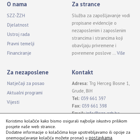
O nama
Za strance
SZZ-ŽZH
Služba za zapošljavanje vodi
propisane evidencije o
Djelatnost
nezaposlenim i zaposlenim
Ustroj rada
strancima i strancima koji
Pravni temelji
obavljaju privremene i
povremene poslove …
Više
Financiranje
Za nezaposlene
Kontakt
Natječaji za posao
Adresa:
Trg Herceg Bosne 1,
Grude, BiH
Aktualni programi
Tel:
039 661 397
Vijesti
Fax:
039 661 398
Email:
info@szz-zzh.ba
Koristimo kolačiće kako bismo osigurali najbolje iskustvo prilikom
posjete naše web stranice.
Dodatne informacije o kolačićima koje upotrebljavamo ili opcije za
postavkama
.
onemogućavanje kolačića možete pronaći u
Sva prava pridržana Služba za zapošljavanje ŽZH ©2021