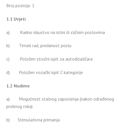
Broj pozicija: 1
1.1 Uvjeti
a) Radno iskustvo na istini ili sličnim poslovima
b) Timski rad, predanost poslu
c) Položen stručni ispit za autodizaličara
d) Položen vozački ispit C kategorije
1.2 Nudimo
a) Mogućnost stalnog zaposlenja (nakon odrađenog
probnog roka)
b) Stimulativna primanja