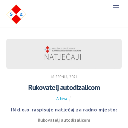
M
e
n
u
16 SRPNJA, 2021
Rukovatelj autodizalicom
Arhiva
IN d.o.o. raspisuje natječaj za radno mjesto:
Rukovatelj autodizalicom