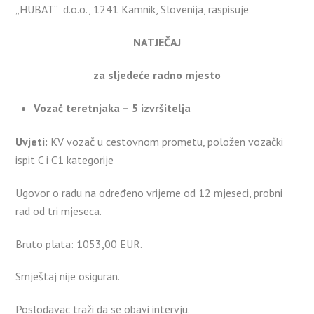
„HUBAT“ d.o.o., 1241 Kamnik, Slovenija, raspisuje
NATJEČAJ
za sljedeće radno mjesto
Vozač teretnjaka – 5 izvršitelja
Uvjeti:
KV vozač u cestovnom prometu, položen vozački
ispit C i C1 kategorije
Ugovor o radu na određeno vrijeme od 12 mjeseci, probni
rad od tri mjeseca.
Bruto plata: 1053,00 EUR.
Smještaj nije osiguran.
Poslodavac traži da se obavi intervju.