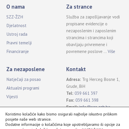
O nama
Za strance
SZZ-ŽZH
Služba za zapošljavanje vodi
propisane evidencije o
Djelatnost
nezaposlenim i zaposlenim
Ustroj rada
strancima i strancima koji
Pravni temelji
obavljaju privremene i
povremene poslove …
Više
Financiranje
Za nezaposlene
Kontakt
Natječaji za posao
Adresa:
Trg Herceg Bosne 1,
Grude, BiH
Aktualni programi
Tel:
039 661 397
Vijesti
Fax:
039 661 398
Email:
info@szz-zzh.ba
Koristimo kolačiće kako bismo osigurali najbolje iskustvo prilikom
posjete naše web stranice.
Dodatne informacije o kolačićima koje upotrebljavamo ili opcije za