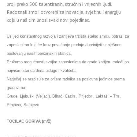
broji preko 500 talentiranih, stručnih i vrijednih ljudi.
Radoznali smo i otvoreni za inovacije, svježinu i energiju
koju u naš tim unosi svaki novi pojedinac.
Uslijed konstantnog razvoja i zahtjeva tržišta stalno smo u potrazi za
zaposlenima koji će kroz povećanje prodaje doprinijeti uspješnom
poslovanju naših benzinskih stanica.
Pružamo mogućnosti svojim zaposlenima da grade karijeru radeći po
najvišim standardima usluge i kvaliteta.
Natječaj se raspisuje za prijem radnika za poslovne jedinice prema
gradovima:
Grude, Ljubuški (Veljaci), Bihać, Cazin , Prijedor , Laktaši – Trn ,
Prnjavor, Sarajevo
TOČILAC GORIVA (m/ž)