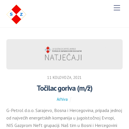
M
e
n
u
11 KOLOVOZA, 2021
Točilac goriva (m/ž)
Arhiva
G-Petrol d.o.o. Sarajevo, Bosna i Hercegovina, pripada jednoj
od najvećih energetskih kompanija u jugoistočnoj Evropi,
NIS Gazprom Neft grupaciji. Naš tim u Bosni i Hercegovini