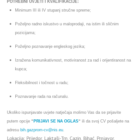
POTREBNI UVJETI I KVALIFIKACIJE:
Minimum III ili IV stupanj stručne spreme;
Poželjno radno iskustvo u maloprodaji, na istim ili sličnim
pozicijama;
Poželjno poznavanje engleskog jezika;
Izražena komunikativnost, motiviranost za rad i orijentiranost na
kupca;
Fleksibilnost i točnost u radu;
Poznavanje rada na računalu.
Ukoliko ispunjavate uvjete natječaja molimo Vas da se prijavite
putem opcije
“
PRIJAVI SE NA OGLAS
“
ili da svoj CV pošaljete na
adresu
bih.gazprom-cv@nis.eu
.
Lokacija:
Prijedor, Laktaši-Trn, Cazin, Bihać, Prnjavor,