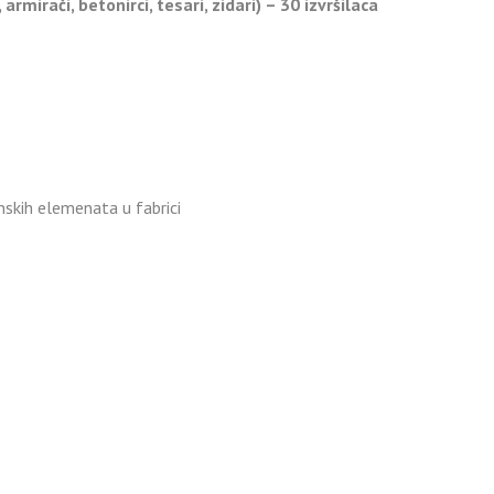
rmirači, betonirci, tesari, zidari) – 30 izvršilaca
skih elemenata u fabrici