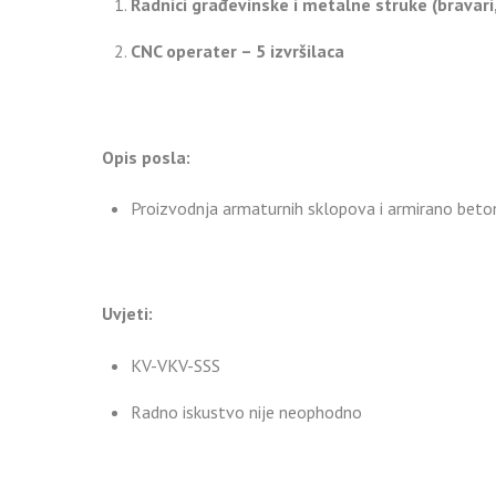
Radnici građevinske i metalne struke (bravari, a
CNC operater – 5 izvršilaca
Opis posla:
Proizvodnja armaturnih sklopova i armirano beton
Uvjeti:
KV-VKV-SSS
Radno iskustvo nije neophodno