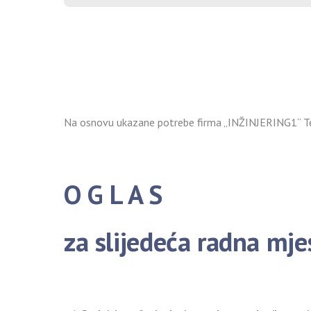
Na osnovu ukazane potrebe firma „INŽINJERING1“ Te
O G L A S
za slijedeća radna mje