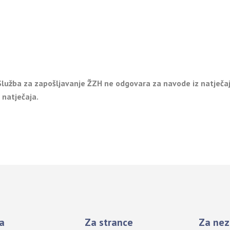
o 13.09.2021. godine.
 Služba za zapošljavanje ŽZH ne odgovara za navode iz natječaj
 natječaja.
a
Za strance
Za nez