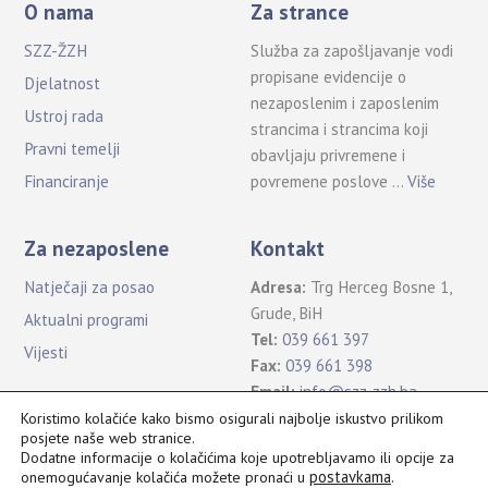
O nama
Za strance
SZZ-ŽZH
Služba za zapošljavanje vodi
propisane evidencije o
Djelatnost
nezaposlenim i zaposlenim
Ustroj rada
strancima i strancima koji
Pravni temelji
obavljaju privremene i
povremene poslove …
Više
Financiranje
Za nezaposlene
Kontakt
Natječaji za posao
Adresa:
Trg Herceg Bosne 1,
Grude, BiH
Aktualni programi
Tel:
039 661 397
Vijesti
Fax:
039 661 398
Email:
info@szz-zzh.ba
Koristimo kolačiće kako bismo osigurali najbolje iskustvo prilikom
posjete naše web stranice.
Dodatne informacije o kolačićima koje upotrebljavamo ili opcije za
postavkama
.
onemogućavanje kolačića možete pronaći u
Sva prava pridržana Služba za zapošljavanje ŽZH ©2021